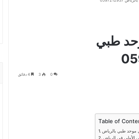
0597212937
حد طبي
0
3
4 دقائق
Table of Conte
 الأولى في الرياض