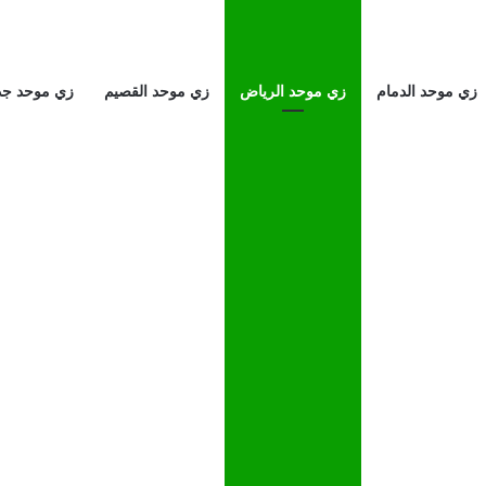
زي موحد الدمام
زي موحد الرياض
زي موحد القصيم
زي موحد جد