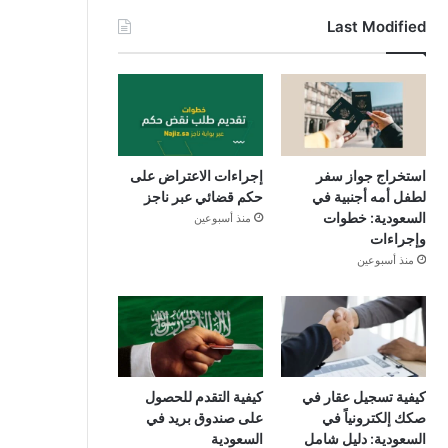
Last Modified
استخراج جواز سفر
إجراءات الاعتراض على
لطفل أمه أجنبية في
حكم قضائي عبر ناجز
السعودية: خطوات
منذ أسبوعين
وإجراءات
منذ أسبوعين
كيفية تسجيل عقار في
كيفية التقدم للحصول
صكك إلكترونياً في
على صندوق بريد في
السعودية: دليل شامل
السعودية