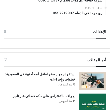
شركة خياطة زي موحد بالدمام 0597212937
فبراير 15, 2025
زي موحد في الدمام 0597212937
الإعلانات
أخر المقالات
استخراج جواز سفر لطفل أمه أجنبية في السعودية:
خطوات وإجراءات
منذ أسبوعين
إجراءات الاعتراض على حكم قضائي عبر ناجز
منذ أسبوعين