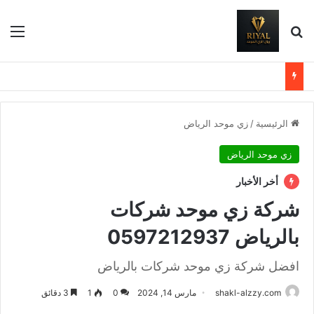
بحث عن
الق
الرئيسية
/
زي موحد الرياض
زي موحد الرياض
أخر الأخبار
شركة زي موحد شركات
بالرياض 0597212937
افضل شركة زي موحد شركات بالرياض
shakl-alzzy.com
مارس 14, 2024
0
1
3 دقائق