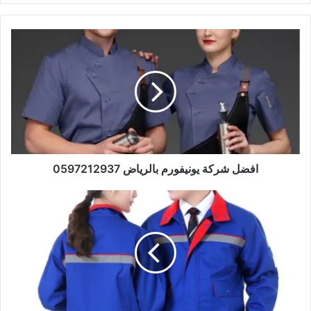
افضل شركة يونيفورم بالرياض 0597212937