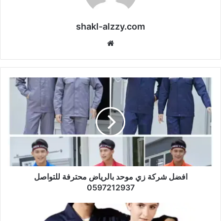
shakl-alzzy.com
موقع
الويب
افضل شركة زي موحد بالرياض محترفة للتواصل
0597212937