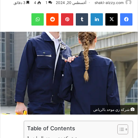
shakl-alzzy.com
أغسطس 20, 2024
1
4
3 دقائق
فيسبوك
X
لينكدإن
بينتيريست
واتساب
شركة زي موحد بالرياض
Table of Contents
شركة زي موحد بالرياض :