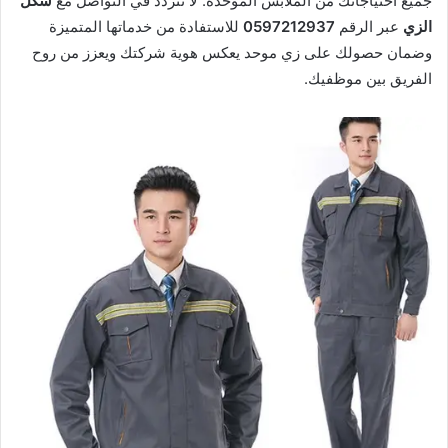
جميع احتياجاتك من الملابس الموحدة. لا تتردد في التواصل مع
شكل
الزي
عبر الرقم
0597212937
للاستفادة من خدماتها المتميزة
وضمان حصولك على زي موحد يعكس هوية شركتك ويعزز من روح
الفريق بين موظفيك.