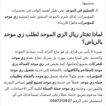
تسليمها.
التسليم في الموعد:
نحن نقدّر أهمية الوقت في تحضيرات
المؤتمرات، لذلك نلتزم بالموعد المتفق عليه لتسليم
زي موحد
للمؤتمرات
جاهزًا للارتداء.
لماذا تختار ريال الزي الموحد لطلب زي موحد
بالرياض؟
تميزنا لا يأتي من فراغ، بل هو نتاج التزام ثابت بمبادئ الجودة
والخدمة. نحن لسنا مجرد مورد، بل شريك نجاح. نقدم
زي موحد
للشركات
بجميع أحجامها، كما نختص في
زي موحد للعماله
و
زي
موحد للمطاعم والكافيهات
. بالإضافة إلى خدمة
تفصيل زي موحد
للمؤتمرات
، نقدم حلولاً شاملة تشمل
زي موحد بالجملة
و
طلبيات
جمله زي موحد
، فضلاً عن خدمة
زي موحد تصنيع للغير
لمتاجر التجزئة
والموردين، وخدمة
زي موحد جملة الجملة
لتلبية أكبر الاحتياجات. كل
هذا مدعوم بفريق خدمة عملاء على استعداد لمساعدتك في أي
استفسار على الرقم
0597212937
.