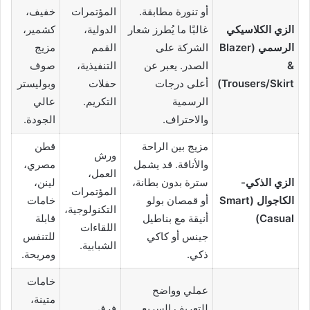
أو تنورة مطابقة.
المؤتمرات
خفيف،
الزي الكلاسيكي
غالبًا ما يُطرز شعار
الدولية،
كشمير،
الرسمي (Blazer
الشركة على
القمم
مزيج
&
الصدر. يعبر عن
التنفيذية،
صوف
Trousers/Skirt)
أعلى درجات
حفلات
وبوليستر
الرسمية
التكريم.
عالي
والاحتراف.
الجودة.
مزيج بين الراحة
قطن
ورش
والأناقة. قد يشمل
مصري،
العمل،
الزي الذكي-
سترة بدون بطانة،
لينن،
المؤتمرات
الكاجوال (Smart
أو قمصان بولو
خامات
التكنولوجية،
Casual)
أنيقة مع بناطيل
قابلة
اللقاءات
جينس أو كاكي
للتنفس
الشبابية.
ذكي.
ومريحة.
خامات
عملي وواضح
متينة،
للتعريف السريع.
فرق