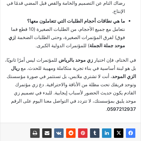
رضاك التام عن التصميم والخامة والقص قبل المضي قدمًا في
الإنتاج.
ما هي نطاقات أحجام الطلبات التي تتعاملون معها؟
نتعامل مع جميع الأحجام، من الطلبات الصغيرة (10 قطع فما
فوق) لفرق المؤتمرات الصغيرة، وحتى الطلبات الضخمة (
زي
موحد جملة الجملة
) للمؤتمرات الدولية الكبرى.
في الختام، فإن اختيار
زي موحد بالرياض
للمؤتمرات ليس أمرًا ثانويًا،
بل هو لبنة أساسية في بناء تجربة متكاملة ومهيبة للحدث. مع
ريال
الزي الموحد
، أنت لا تشتري ملابس، بل تستثمر في صورة مؤسستك
وتوحد فريقك تحت مظلة من الأناقة والاحترافية. دع زي مؤتمرك
القادم يكون حديث الحضور لأسباب إيجابية. للبدء في تصميم زي
موحد يليق بمؤسستك، لا تتردد في التواصل معنا اليوم على الرقم
.
0597212937