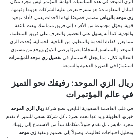
الزي الموحد في هذه المناسبات الهامة. المؤتمر ليس مجرد مكان
لتبادل المعلومات؛ هو مسرح تعرض عليه الشركات هويتها وقيمها.
زي موحد بالرياض
مصمم خصيصًا لهذه الأحداث يعمل كأداة توحيد
قوية، يحوّل مجموعة من الأفراد إلى فريق متماسك يبعث بالثقة
والجدية. كما أنه يسهل على الحضور والتعرف على فريق المنظمة،
مما يعزز كفاءة الخدمة والتنظيم. من الناحية الجمالية، يُحدث الزي
الموحد والمتناسق انسجامًا بصريًا يرضي الذوق ويرفع من مستوى
الفعالية ككل، مما يجعل الاستثمار في
تفصيل زي موحد للمؤتمرات
استثمارًا في الصورة الذهنية والسمعة.
ريال الزي الموحد: رفيقك نحو التميز
في عالم المؤتمرات
في قلب العاصمة السعودية النابض، تضع شركة
ريال الزي الموحد
خبرتها الطويلة وإبداعها تحت تصرف كل شركة تسعى للتميز. لا نقدم
مجرد ملابس، بل نقدم حلولاً متكاملة تبدأ من الاستماع إلى رؤيتك
وتحليل احتياجات فعاليتك، وصولاً إلى تصميم وتنفيذ
زي موحد