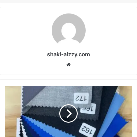
shakl-alzzy.com
موقع
الويب