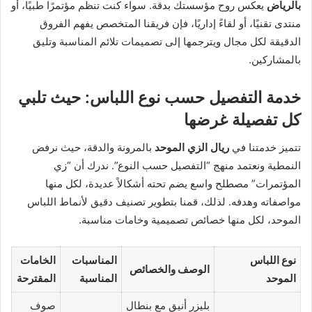
بالرياض
يعكس روح مؤسستك بدقة. سواء كنت تنظم مؤتمرًا طبيًا، أو
منتدى تقنيًا، أو لقاءً إداريًا، فإن فريقنا المتخصص يفهم الفروق
الدقيقة لكل مجال ويترجمها إلى تصميمات تلائم المناسبة وتليق
بالمشاركين.
خدمة التفصيل حسب نوع اللباس: حيث تلبي
كل تفصيلة غرضها
تتميز خدمتنا في
ريال الزي الموحد
بالمرونة والدقة، حيث نرفض
النمطية ونعتمد منهج “التفصيل حسب النوع”. ندرك أن “زي
المؤتمرات” مصطلح واسع يضم تحته أشكالاً عديدة، لكل منها
مواصفاته وهدفه. لذلك، قمنا بتطوير تصنيف دقيق لأنماط اللباس
الموحد، لكل منها خصائص تصميمية وخامات مناسبة.
نوع اللباس
المناسبات
الخامات
الوصف والخصائص
الموحد
المناسبة
المقترحة
بليزر أنيق مع بنطال
صوف