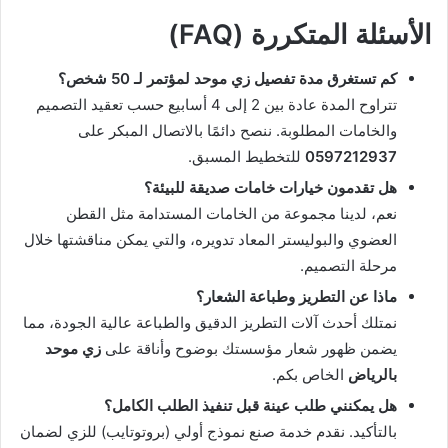
الأسئلة المتكررة (FAQ)
كم تستغرق مدة تفصيل زي موحد لمؤتمر لـ 50 شخص؟
تتراوح المدة عادة بين 2 إلى 4 أسابيع حسب تعقيد التصميم
والخامات المطلوبة. ننصح دائمًا بالاتصال المبكر على
0597212937
للتخطيط المسبق.
هل تقدمون خيارات خامات صديقة للبيئة؟
نعم، لدينا مجموعة من الخامات المستدامة مثل القطن
العضوي والبوليستر المعاد تدويره، والتي يمكن مناقشتها خلال
مرحلة التصميم.
ماذا عن التطريز وطباعة الشعار؟
نمتلك أحدث آلات التطريز الدقيق والطباعة عالية الجودة، مما
يضمن ظهور شعار مؤسستك بوضوح وأناقة على
زي موحد
بالرياض
الخاص بكم.
هل يمكنني طلب عينة قبل تنفيذ الطلب الكامل؟
بالتأكيد. نقدم خدمة صنع نموذج أولي (بروتوتايب) للزي لضمان