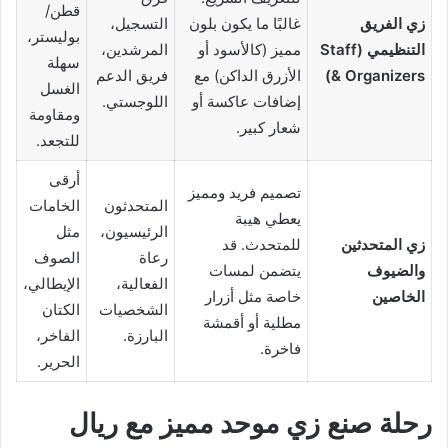
قطن/
زي الفريق
غالبًا ما يكون بلون
التسجيل،
بوليستر،
التنظيمي (Staff
مميز (كالأسود أو
المرشدين،
سهلة
& Organizers)
الأزرق الداكن) مع
فريق الدعم
الغسل
إضافات عاكسة أو
اللوجستي.
ومقاومة
شعار كبير.
للتجعد.
أرقى
تصميم فريد ومميز
المتحدثون
الخامات
يعطي هيبة
الرئيسيون،
مثل
زي المتحدثين
للمتحدث. قد
رعاة
الصوف
والضيوف
يتضمن لمسات
الفعالية،
الإيطالي،
الخاصين
خاصة مثل أزرار
الشخصيات
الكتان
مطلية أو أقمشة
البارزة.
الفاخر،
فاخرة.
الحرير.
رحلة صنع زي موحد مميز مع ريال