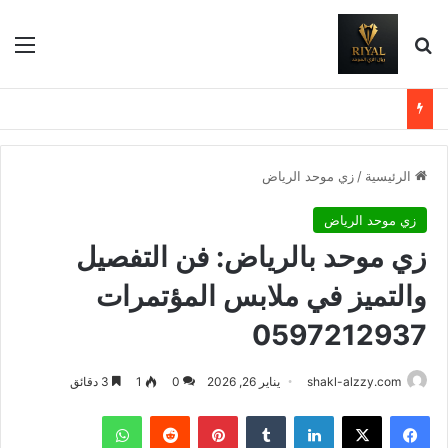
بحث عن
الق
الرئيسية
/
زي موحد الرياض
زي موحد الرياض
زي موحد بالرياض: فن التفصيل
والتميز في ملابس المؤتمرات
0597212937
shakl-alzzy.com
يناير 26, 2026
0
1
3 دقائق
فيسبوك
X
لينكدإن
بينتيريست
واتساب