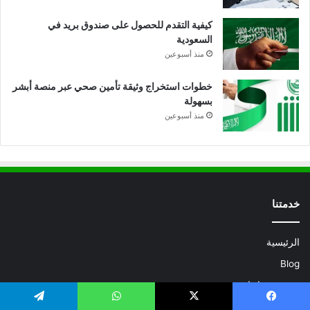
كيفية التقدم للحصول على صندوق بريد في
السعودية
منذ أسبوعين
خطوات استخراج وثيقة تأمين صحي عبر منصة أبشر
بسهولة
منذ أسبوعين
خدمتنا
الرئيسية
Blog
زي موحد ابها
زي موحد الجبيل
يسبوك
X
واتساب
تيلقرام