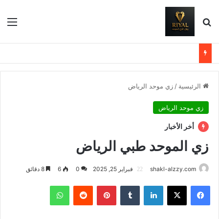
بحث عن
الق
الرئيسية
/
زي موحد الرياض
زي موحد الرياض
أخر الأخبار
زي الموحد طبي الرياض
shakl-alzzy.com
فبراير 25, 2025
0
6
8 دقائق
فيسبوك
X
لينكدإن
بينتيريست
واتساب