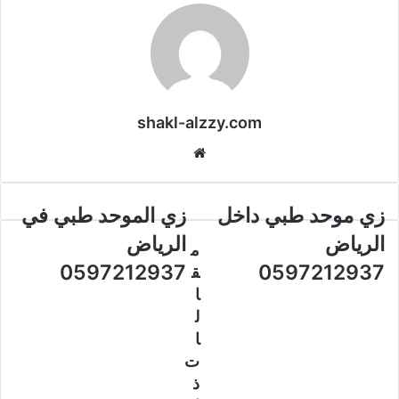
shakl-alzzy.com
موقع
الويب
زي موحد طبي داخل
زي الموحد طبي في
الرياض
الرياض
م
0597212937
0597212937
ق
ا
ل
ا
ت
ذ