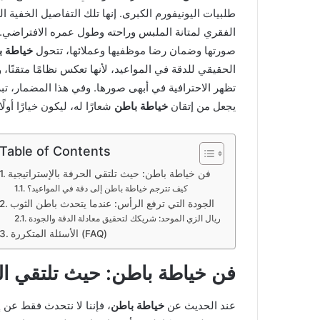
طلبيات اليونيفورم الكبرى. إنها تلك التفاصيل الخفية ا
الفقري لمتانة الملبس وراحته وطول عمره الافتراضي.
صورتها وضمان رضا موظفيها وعملائها، تتحول
خياطة ب
الحقيقي للدقة في المواعيد، لأنها تعكس نظامًا متقنًا،
تظهر الاحترافية في أبهى صورها. وفي هذا المضمار، ت
يجعل من إتقان
خياطة باطن
شعارًا له، ليكون خيارًا أو
Table of Contents
فن خياطة باطن: حيث تلتقي الحرفة بالإستراتيجية
كيف تترجم خياطة باطن إلى دقة في المواعيد؟
الجودة التي ترفع الرأس: عندما يتحدث باطن الثوب
ريال الزي الموحد: شريكك لتحقيق معادلة الدقة والجودة
الأسئلة المتكررة (FAQ)
فن خياطة باطن: حيث تلتقي الح
عند الحديث عن
خياطة باطن
، فإننا لا نتحدث فقط عن 