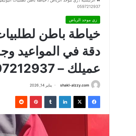
الرئيسية
/
زي موحد الرياض
/
خياطة باطن لطلبيات اليونيف
0597212937
زي موحد الرياض
خياطة باطن لطلبيات 
دقة في المواعيد وج
عميلك – 0597212937
shakl-alzzy.com
يناير 14, 2026
فيسبوك
X
لينكدإن
بينتيريست