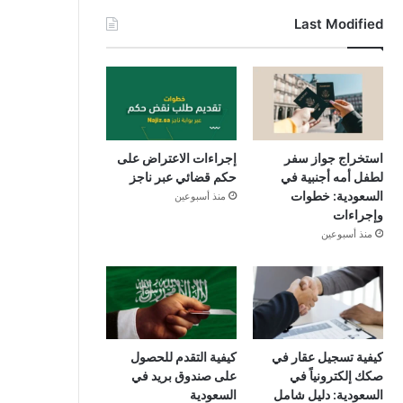
Last Modified
استخراج جواز سفر
إجراءات الاعتراض على
لطفل أمه أجنبية في
حكم قضائي عبر ناجز
السعودية: خطوات
منذ أسبوعين
وإجراءات
منذ أسبوعين
كيفية تسجيل عقار في
كيفية التقدم للحصول
صكك إلكترونياً في
على صندوق بريد في
السعودية: دليل شامل
السعودية