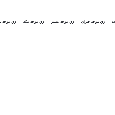
ة
زي موحد جيزان
زي موحد عسير
زي موحد مكة
زي موحد ن