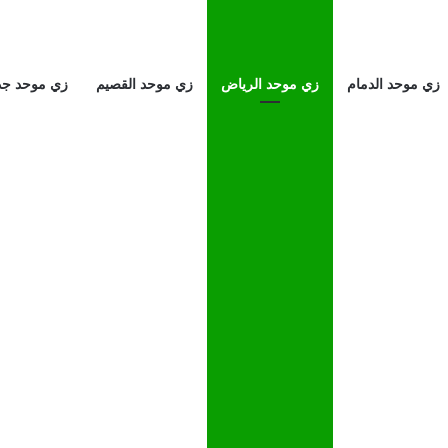
زي موحد الدمام
زي موحد الرياض
زي موحد القصيم
زي موحد جد