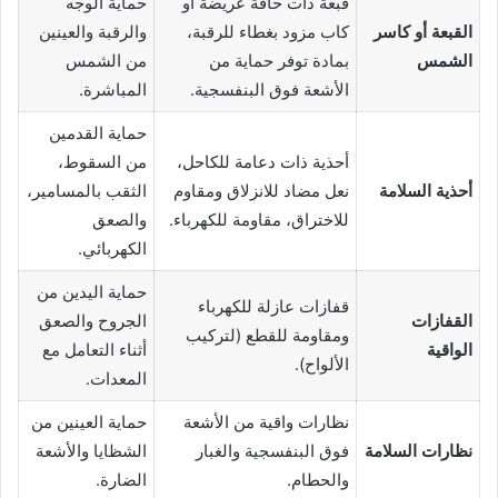
قبعة ذات حافة عريضة أو
حماية الوجه
القبعة أو كاسر
كاب مزود بغطاء للرقبة،
والرقبة والعينين
الشمس
بمادة توفر حماية من
من الشمس
الأشعة فوق البنفسجية.
المباشرة.
حماية القدمين
أحذية ذات دعامة للكاحل،
من السقوط،
أحذية السلامة
نعل مضاد للانزلاق ومقاوم
الثقب بالمسامير،
للاختراق، مقاومة للكهرباء.
والصعق
الكهربائي.
حماية اليدين من
قفازات عازلة للكهرباء
القفازات
الجروح والصعق
ومقاومة للقطع (لتركيب
الواقية
أثناء التعامل مع
الألواح).
المعدات.
نظارات واقية من الأشعة
حماية العينين من
نظارات السلامة
فوق البنفسجية والغبار
الشظايا والأشعة
والحطام.
الضارة.