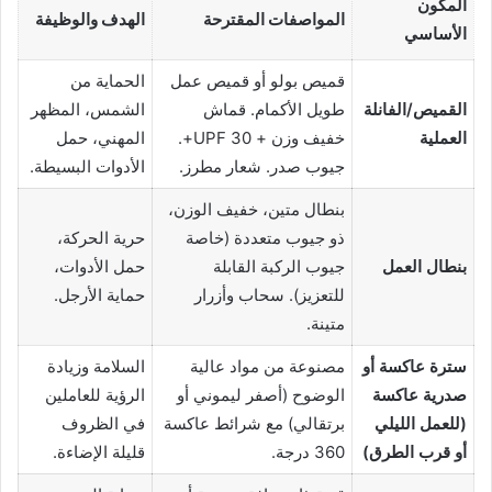
المكون
المواصفات المقترحة
الهدف والوظيفة
الأساسي
قميص بولو أو قميص عمل
الحماية من
القميص/الفانلة
طويل الأكمام. قماش
الشمس، المظهر
العملية
خفيف وزن + UPF 30+.
المهني، حمل
جيوب صدر. شعار مطرز.
الأدوات البسيطة.
بنطال متين، خفيف الوزن،
ذو جيوب متعددة (خاصة
حرية الحركة،
بنطال العمل
جيوب الركبة القابلة
حمل الأدوات،
للتعزيز). سحاب وأزرار
حماية الأرجل.
متينة.
سترة عاكسة أو
مصنوعة من مواد عالية
السلامة وزيادة
صدرية عاكسة
الوضوح (أصفر ليموني أو
الرؤية للعاملين
(للعمل الليلي
برتقالي) مع شرائط عاكسة
في الظروف
أو قرب الطرق)
360 درجة.
قليلة الإضاءة.