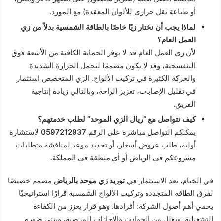
أو طباعة نقل حراري للألوان المعقدة) مع المورد.
لماذا يجب أن نختار زيًا خاصًا بالطاقة الشمسية بدلاً من زي
العمل العام؟
لأن زي العمل العام قد لا يوفر الحماية الكافية من الأشعة فوق
البنفسجية، وقد لا يكون مصممًا لتحمل الحرارة الشديدة
والحركة الكثيرة في تركيب الألواح. الزي المتخصص استثمار
في تقليل الإصابات، تعزيز الراحة، وبالتالي زيادة إنتاجية
الفريق.
كيف نتواصل مع “ريال الزي الموحد” لطلب خدمتهم؟
يمكنكم التواصل مباشرة على الرقم
0597212937
لاستشارة
أولية، طلب عروض أسعار، أو تحديد موعد لمناقشة متطلبات
مشروعكم في الرياض أو أي منطقة في المملكة.
في الختام، يعد الاستثمار في
توريد زي موحد بالرياض
مصمم خصيصًا
لفرق الطاقة المتجددة وتركيب الألواح الشمسية قرارًا استراتيجيًا
يحمي أهم أصول الشركة: أفرادها. وهو قرار يعزز من الكفاءة
التشغيلية، ويقلل من الحوادث والإجازات المرضية، ويبني صورة