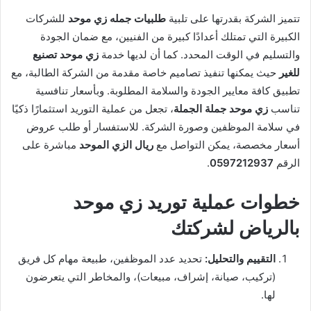
تتميز الشركة بقدرتها على تلبية
طلبيات جمله زي موحد
للشركات
الكبيرة التي تمتلك أعدادًا كبيرة من الفنيين، مع ضمان الجودة
والتسليم في الوقت المحدد. كما أن لديها خدمة
زي موحد تصنيع
للغير
حيث يمكنها تنفيذ تصاميم خاصة مقدمة من الشركة الطالبة، مع
تطبيق كافة معايير الجودة والسلامة المطلوبة. وبأسعار تنافسية
تناسب
زي موحد جملة الجملة
، تجعل من عملية التوريد استثمارًا ذكيًا
في سلامة الموظفين وصورة الشركة. للاستفسار أو طلب عروض
أسعار مخصصة، يمكن التواصل مع
ريال الزي الموحد
مباشرة على
الرقم
0597212937
.
خطوات عملية توريد زي موحد
بالرياض لشركتك
التقييم والتحليل:
تحديد عدد الموظفين، طبيعة مهام كل فريق
(تركيب، صيانة، إشراف، مبيعات)، والمخاطر التي يتعرضون
لها.