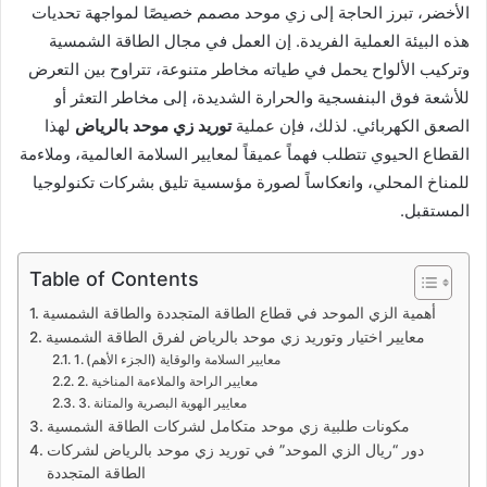
الأخضر، تبرز الحاجة إلى زي موحد مصمم خصيصًا لمواجهة تحديات
هذه البيئة العملية الفريدة. إن العمل في مجال الطاقة الشمسية
وتركيب الألواح يحمل في طياته مخاطر متنوعة، تتراوح بين التعرض
للأشعة فوق البنفسجية والحرارة الشديدة، إلى مخاطر التعثر أو
الصعق الكهربائي. لذلك، فإن عملية
توريد زي موحد بالرياض
لهذا
القطاع الحيوي تتطلب فهماً عميقاً لمعايير السلامة العالمية، وملاءمة
للمناخ المحلي، وانعكاساً لصورة مؤسسية تليق بشركات تكنولوجيا
المستقبل.
Table of Contents
أهمية الزي الموحد في قطاع الطاقة المتجددة والطاقة الشمسية
معايير اختيار وتوريد زي موحد بالرياض لفرق الطاقة الشمسية
1. معايير السلامة والوقاية (الجزء الأهم)
2. معايير الراحة والملاءمة المناخية
3. معايير الهوية البصرية والمتانة
مكونات طلبية زي موحد متكامل لشركات الطاقة الشمسية
دور “ريال الزي الموحد” في توريد زي موحد بالرياض لشركات
الطاقة المتجددة