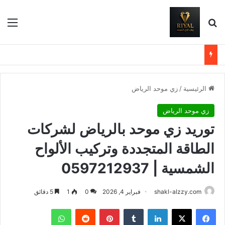
بحث عن
الق
الرئيسية
/
زي موحد الرياض
زي موحد الرياض
توريد زي موحد بالرياض لشركات
الطاقة المتجددة وتركيب الألواح
الشمسية | 0597212937
shakl-alzzy.com
فبراير 4, 2026
0
1
5 دقائق
فيسبوك
X
لينكدإن
بينتيريست
واتساب