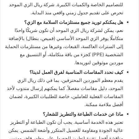
للتصاميم الخاصة والكميات الكبيرة. شركة ريال الزي الموحد
تحرص على تقديم جدول زمني واقعي منذ البداية.
هل يمكنكم توريد جميع مستلزمات السلامة مع الزي؟
نعم، يمكن لشركة ريال الزي الموحد أن تكون شريكًا واحدًا
متكاملًا يوفر الزي الموحد الأساسي (قميص، بنطال) بالإضافة
إلى السترات العاكسة، القبعات، وغيرها من مستلزمات الحماية
الشخصية (PPE) كجزء من باقة متكاملة، أو التنسيق مع
موردين موثوقين لتوريدها.
كيف نحدد المقاسات المناسبة لفرق العمل لدينا؟
يقدم معظم الموردين المحترفين، بما في ذلك ريال الزي
الموحد، دليل مقاسات مفصلاً. كما يمكنهم إرسال مندوب لأخذ
المقاسات الفعلية للعاملين، خاصة للطلبيات الكبيرة، لضمان
أفضل ملاءمة ممكنة.
ماذا عن خدمات الطباعة والتطريز للشعار؟
تعتبر هذه الخدمة أساسية. يجب أن تكون الطباعة أو التطريز
عالية الجودة ومقاومة للغسيل المتكرر وأشعة الشمس. يمكن
مناقشة أفضل تقنية (تطريز للحصول على مظهر فاخر ومتين،