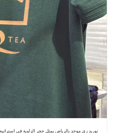
توريد زي موحد بالرياض يمثل حجر الزاوية في استراتي