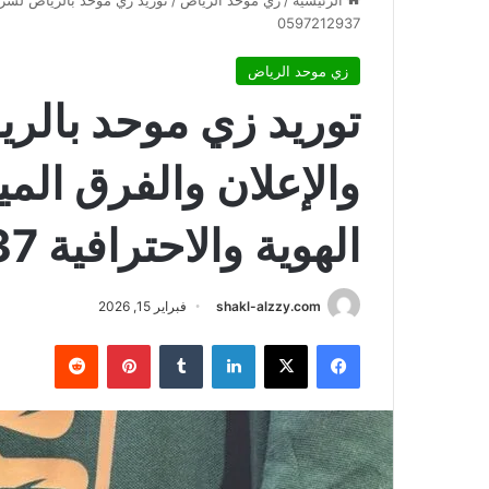
الرئيسية
/
زي موحد الرياض
/
توريد زي موحد بالرياض لشركات
0597212937
زي موحد الرياض
توريد زي موحد بالر
والإعلان والفرق المي
الهوية والاحترافية 0597212937
shakl-alzzy.com
فبراير 15, 2026
فيسبوك
X
لينكدإن
بينتيريست