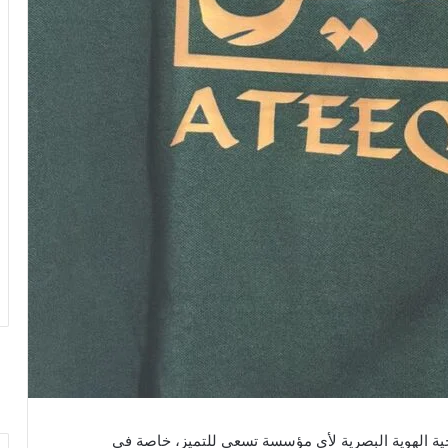
جية الهوية البصرية لأي مؤسسة تسعى للتميز، خاصة في