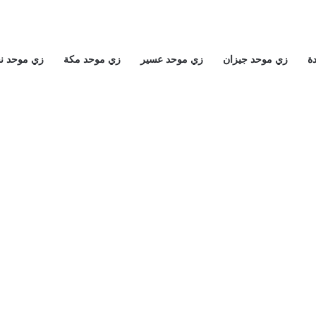
ة
زي موحد جيزان
زي موحد عسير
زي موحد مكة
زي موحد ن