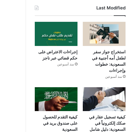
Last Modified
استخراج جواز سفر
إجراءات الاعتراض على
لطفل أمه أجنبية في
حكم قضائي عبر ناجز
السعودية: خطوات
منذ أسبوعين
وإجراءات
منذ أسبوعين
كيفية تسجيل عقار في
كيفية التقدم للحصول
صكك إلكترونياً في
على صندوق بريد في
السعودية: دليل شامل
السعودية