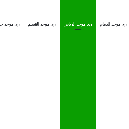
زي موحد الدمام
زي موحد الرياض
زي موحد القصيم
زي موحد جد