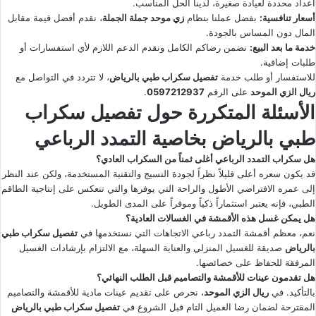
أعداد محددة لعيادة صغيرة، لدينا الحل المناسب.
أسعار تنافسية:
بفضل عملنا بنظام
زي موحد جملة الجملة
، نقدم أفضل قيمة مقابل
المال دون المساس بالجودة.
خدمة ما بعد البيع:
نضمن رضاكم الكامل ونقدم الدعم اللازم لأي استفسارات أو
طلبات إضافية.
للاستفسار أو طلب خدمة
تفصيل سكراب طبي بالرياض
، لا تتردد في التواصل مع
ريال الزي الموحد
على الرقم
0597212937
.
الأسئلة المتكررة حول تفصيل سكراب
طبي بالرياض بخاصية التمدد الرباعي
هل سكراب التمدد الرباعي أغلى ثمناً من السكراب العادي؟
قد يكون سعره أعلى قليلاً نظراً لجودة النسيج والتقنية المستخدمة، ولكن عند النظر
إلى عمره الافتراضي الأطول والراحة التي يوفرها والتي تنعكس على إنتاجية الطاقم
الطبي، فإنه يعتبر استثماراً ذكياً وموفراً على المدى الطويل.
هل يمكن غسل هذه الأقمشة في الغسالات العادية؟
نعم، معظم أقمشة التمدد رباعي الاتجاهات التي نستخدمها في
تفصيل سكراب طبي
بالرياض
صديقة للغسيل المنزلي والعناية السهلة، مع الالتزام بإرشادات الغسيل
المرفقة للحفاظ على خصائصها.
هل تقدمون عينات للأقمشة والتصاميم قبل الطلب النهائي؟
بالتأكيد. في
ريال الزي الموحد
، نحرص على تقديم عينات مادية للأقمشة والتصاميم
المقترحة لضمان رضا العميل التام قبل الشروع في
تفصيل سكراب طبي بالرياض