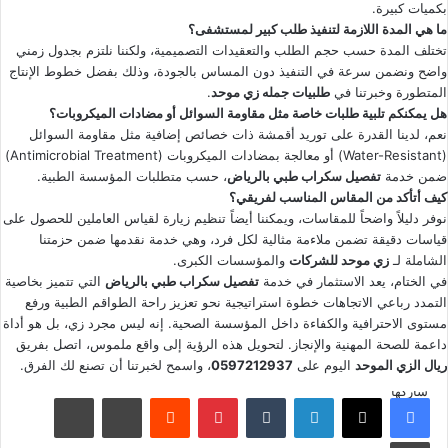
بكميات كبيرة.
ما هي المدة اللازمة لتنفيذ طلب كبير لمستشفى؟
تختلف المدة حسب حجم الطلب والتعقيدات التصميمية، ولكننا نلتزم بجدول زمني
واضح ونضمن سرعة في التنفيذ دون المساس بالجودة، وذلك بفضل خطوط الإنتاج
المتطورة وخبرتنا في
طلبيات جمله زي موحد
.
هل يمكنكم تلبية طلبات خاصة مثل مقاومة السوائل أو مضادات الميكروبات؟
نعم، لدينا القدرة على توريد أقمشة ذات خصائص إضافية مثل مقاومة السوائل
(Water-Resistant) أو معالجة بمضادات الميكروبات (Antimicrobial Treatment)
ضمن خدمة
تفصيل سكراب طبي بالرياض
، حسب متطلبات المؤسسة الطبية.
كيف أتأكد من المقاس المناسب لفريقي؟
نوفر دليلاً واضحاً للمقاسات، ويمكننا أيضاً تنظيم زيارة لقياس العاملين للحصول على
قياسات دقيقة تضمن ملاءمة مثالية لكل فرد، وهي خدمة نقدمها ضمن حزمتنا
الشاملة لـ
زي موحد للشركات
والمؤسسات الكبرى.
في الختام، يعد الاستثمار في خدمة
تفصيل سكراب طبي بالرياض
التي تتميز بخاصية
التمدد رباعي الاتجاهات خطوة استراتيجية نحو تعزيز راحة الطواقم الطبية ورفع
مستوى الاحترافية والكفاءة داخل المؤسسة الصحية. إنه ليس مجرد زي، بل هو أداة
داعمة للصحة المهنية والإنجاز. لتحويل هذه الرؤية إلى واقع ملموس، اتصل بفريق
ريال الزي الموحد
اليوم على
0597212937
، واسمح لخبرتنا أن تصنع لك الفرق.
شاركها