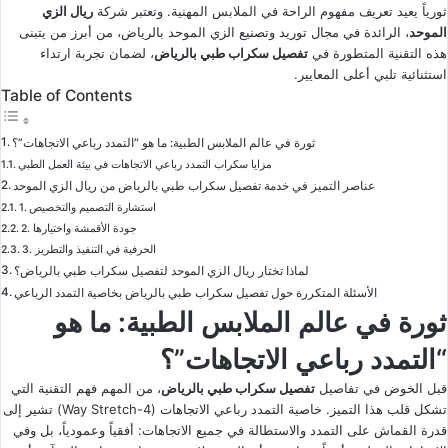
ثورياً يعيد تعريف مفهوم الراحة في الملابس المهنية. وتعتبر شركة
ريال الزي
الموحد
، الرائدة في مجال توريد وتصنيع الزي الموحد بالرياض، من أبرز من يتبنى
هذه التقنية المتطورة في
تفصيل سكراب طبي بالرياض
، لضمان تجربة ارتداء
استثنائية تلبي أعلى المعايير.
Table of Contents
ثورة في عالم الملابس الطبية: ما هو “التمدد رباعي الاتجاهات”؟
مزايا سكراب التمدد رباعي الاتجاهات في بيئة العمل الطبي
عناصر التميز في خدمة تفصيل سكراب طبي بالرياض من ريال الزي الموحد
1. استشارة التصميم والتخصيص
2. جودة الأقمشة واختيارها
3. الحرفية في التنفيذ والتطريز
لماذا تختار ريال الزي الموحد لتفصيل سكراب طبي بالرياض؟
الأسئلة المتكررة حول تفصيل سكراب طبي بالرياض بخاصية التمدد الرباعي
ثورة في عالم الملابس الطبية: ما هو
“التمدد رباعي الاتجاهات”؟
قبل الخوض في تفاصيل
تفصيل سكراب طبي بالرياض
، من المهم فهم التقنية التي
تشكل قلب هذا التميز. خاصية التمدد رباعي الاتجاهات (4-Way Stretch) تشير إلى
قدرة القماش على التمدد والاستطالة في جميع الاتجاهات: أفقياً وعمودياً، بل وفي