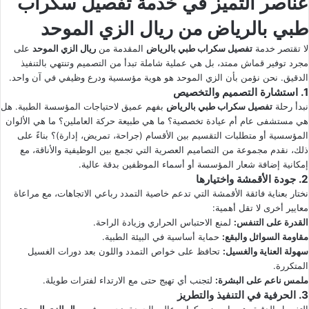
عناصر التميز في خدمة تفصيل سكراب
طبي بالرياض من ريال الزي الموحد
لا تقتصر خدمة
تفصيل سكراب طبي بالرياض
المقدمة من
ريال الزي الموحد
على
مجرد توفير قماش ممتد، بل هي عملية شاملة تبدأ من التصميم وتنتهي بالتنفيذ
الدقيق. نحن نؤمن بأن الزي الموحد هو هوية مؤسسية ودرع وظيفي في آن واحد.
1. استشارة التصميم والتخصيص
نبدأ رحلة
تفصيل سكراب طبي بالرياض
بفهم عميق لاحتياجات المؤسسة الطبية. هل
هي مستشفى عام أم عيادة تخصصية؟ ما هي طبيعة حركة العاملين؟ ما هي الألوان
المؤسسية أو متطلبات التقسيم بين الأقسام (جراحة، تمريض، إدارة)؟ بناءً على
ذلك، نقدم مجموعة من التصاميم العصرية التي تجمع بين الوظيفية والأناقة، مع
إمكانية إضافة شعار المؤسسة أو أسماء الموظفين بدقة عالية.
2. جودة الأقمشة واختيارها
نختار بعناية فائقة الأقمشة التي تدعم خاصية التمدد رباعي الاتجاهات، مع مراعاة
معايير أخرى لا تقل أهمية:
القدرة على التنفس:
لمنع الاحتباس الحراري وزيادة الراحة.
مقاومة السوائل والبقع:
حماية أساسية في البيئة الطبية.
سهولة العناية والغسيل:
تحافظ على خواص التمدد واللون بعد دورات الغسيل
المتكررة.
ملمس ناعم على البشرة:
لتجنب أي تهيج حتى مع الارتداء لفترات طويلة.
3. الحرفية في التنفيذ والتطريز
التفصيل الدقيق هو ما يميز سكراب عالي الجودة. نحرص في
ريال الزي الموحد