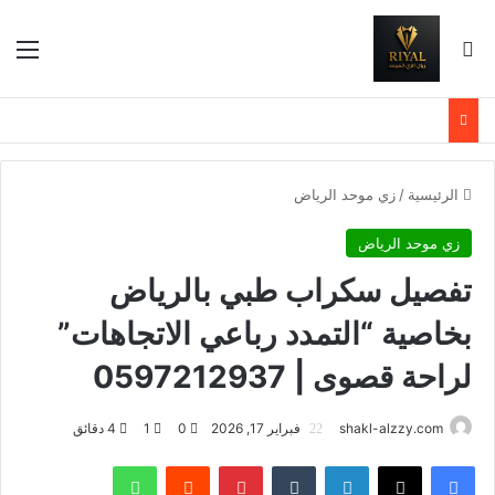
بحث عن
الق
الرئيسية
/
زي موحد الرياض
زي موحد الرياض
تفصيل سكراب طبي بالرياض
بخاصية “التمدد رباعي الاتجاهات”
لراحة قصوى | 0597212937
shakl-alzzy.com
فبراير 17, 2026
0
1
4 دقائق
فيسبوك
X
لينكدإن
بينتيريست
واتساب