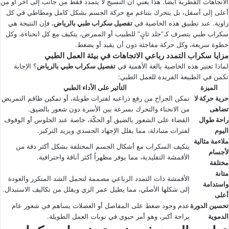
الاتجاهات القطرية أيضاً. هذا يعني أن النسيج لا يتمدد فقط من جانب إلى آخر أو من
أعلى إلى أسفل، بل يتحرك بتناغم مع حركة الجسم بشكل كامل ومطاطي في كل
زاوية. عند تطبيق هذه الخاصية في
تفصيل سكراب طبي بالرياض
، فإن النتيجة هي
سكراب طبي يتصرف كـ”جلد ثانٍ” للطبيب أو الممرض، يتكيف مع كل انحناءة، وكل
خطوة سريعة، وكل حركة مفاجئة دون أن يقيد أو يضغط.
مزايا سكراب التمدد رباعي الاتجاهات في بيئة العمل الطبي
لماذا تعتبر هذه الخاصية بالغة الأهمية في
تفصيل سكراب طبي بالرياض
؟ الإجابة
تكمن في الطبيعة الفريدة للعمل الطبي:
الميزة
التأثير على الأداء الطبي
حرية حركة لا
تمكن الجراح من رفع ذراعيه لفترات طويلة، أو تمكين طاقم التمريض
تضاهى
من الانحناء والتحرك بسرعة بين الأسرة دون شعور بالضيق.
راحة طوال
القضاء على الشعور بالضيق أو الحكّة، خاصة عند الجلوس أو الوقوف
اليوم
لفترات متبادلة، مما يقلل الإجهاد الجسدي ويزيد التركيز.
ملاءمة مثالية
يتكيف السكراب مع أشكال الجسم المختلفة بشكل أكثر دقة من
لأجسام
الأقمشة التقليدية، مما يوفر مظهراً أكثر أناقة واحترافية.
مختلفة
متانة
الأقمشة ذات التمدد الرباعي مصممة لتحمل الشد المتكرر والعودة
واستدامة
إلى شكلها الأصلي، مما يطيل عمر الزي ويقلل من تكاليف الاستبدال.
أعلى
تحسين الدورة
عدم وجود ضغط على المفاصل أو العضلات يساهم في شعور عام
الدموية
براحة أكبر، وهو أمر حيوي في نوبات العمل الطويلة.