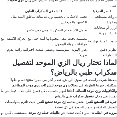
على:
عنصر الحرفية
فائدته في السكراب الطبي
درزات مسطحة
تجنب الاحتكاك بالجسم، وزيادة متانة مناطق الشد مثل
ومقواة
الكتفين والمرفقين.
أزرار أو سحابات
تحمل الاستخدام المتكرر اليومي دون تكسر.
عالية الجودة
مصممة بحيث تبقى محتوياتها آمنة حتى مع الحركة الكثيفة، مع
جيوب عملية وواسعة
مراعاة سهولة الوصول.
تطريز دقيق
يعزز الهوية المؤسسية ويضفي لمسة احترافية راقية تدوم
للشعارات
طويلاً.
لماذا تختار ريال الزي الموحد لتفصيل
سكراب طبي بالرياض؟
بصفتنا شركة راسخة في سوق الرياض، نقدم أكثر من مجرد منتج؛ نقدم حلولاً
متكاملة. خبرتنا الطويلة في مجالات
زي موحد للشركات
و
زي موحد للمطاعم
والكافيهات
و
زي موحد للعماله
، أهلتنا لفهم متطلبات كل قطاع على حدة. فيما يلي ما
يميزنا في مجال
تفصيل سكراب طبي بالرياض
:
خبرة في التصنيع للغير:
نفتخر بخدمة
زي موحد تصنيع للغير
، حيث نلتزم بمواصفات
العميل الدقيقة ونضمن الجودة في كل قطعة.
مرونة في الطلبات:
سواء كنت تبحث عن
طلبيات جمله زي موحد
لمستشفى كبير، أو