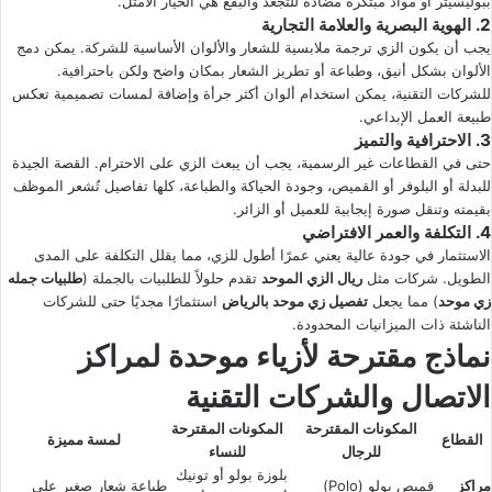
ببوليسيتر أو مواد مبتكرة مضادة للتجعد والبقع هي الخيار الأمثل.
2. الهوية البصرية والعلامة التجارية
يجب أن يكون الزي ترجمة ملابسية للشعار والألوان الأساسية للشركة. يمكن دمج
الألوان بشكل أنيق، وطباعة أو تطريز الشعار بمكان واضح ولكن باحترافية.
للشركات التقنية، يمكن استخدام ألوان أكثر جرأة وإضافة لمسات تصميمية تعكس
طبيعة العمل الإبداعي.
3. الاحترافية والتميز
حتى في القطاعات غير الرسمية، يجب أن يبعث الزي على الاحترام. القصة الجيدة
للبدلة أو البلوفر أو القميص، وجودة الحياكة والطباعة، كلها تفاصيل تُشعر الموظف
بقيمته وتنقل صورة إيجابية للعميل أو الزائر.
4. التكلفة والعمر الافتراضي
الاستثمار في جودة عالية يعني عمرًا أطول للزي، مما يقلل التكلفة على المدى
الطويل. شركات مثل
ريال الزي الموحد
تقدم حلولاً للطلبيات بالجملة (
طلبيات جمله
زي موحد
) مما يجعل
تفصيل زي موحد بالرياض
استثمارًا مجديًا حتى للشركات
الناشئة ذات الميزانيات المحدودة.
نماذج مقترحة لأزياء موحدة لمراكز
الاتصال والشركات التقنية
المكونات المقترحة
المكونات المقترحة
القطاع
لمسة مميزة
للرجال
للنساء
بلوزة بولو أو تونيك
مراكز
قميص بولو (Polo)
طباعة شعار صغير على