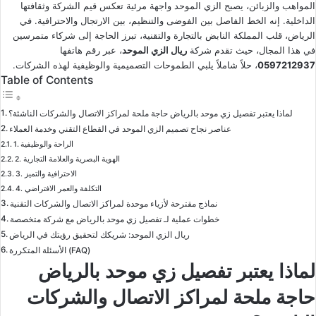
المواهب والزبائن، يصبح الزي الموحد واجهة مرئية تعكس قيم الشركة وثقافتها
الداخلية. إنه الخط الفاصل بين الفوضى والتنظيم، بين الارتجال والاحترافية. في
الرياض، قلب المملكة النابض بالتجارة والتقنية، تبرز الحاجة إلى شركاء متمرسين
في هذا المجال، حيث تقدم شركة
ريال الزي الموحد
، عبر رقم هاتفها
0597212937
، حلاً شاملاً يلبي الطموحات التصميمية والوظيفية لهذه الشركات.
Table of Contents
لماذا يعتبر تفصيل زي موحد بالرياض حاجة ملحة لمراكز الاتصال والشركات الناشئة؟
عناصر نجاح تصميم الزي الموحد في القطاع التقني وخدمة العملاء
1. الراحة والوظيفية
2. الهوية البصرية والعلامة التجارية
3. الاحترافية والتميز
4. التكلفة والعمر الافتراضي
نماذج مقترحة لأزياء موحدة لمراكز الاتصال والشركات التقنية
خطوات عملية لـ تفصيل زي موحد بالرياض مع شركة متخصصة
ريال الزي الموحد: شريكك لتحقيق رؤيتك في الرياض
الأسئلة المتكررة (FAQ)
لماذا يعتبر تفصيل زي موحد بالرياض
حاجة ملحة لمراكز الاتصال والشركات