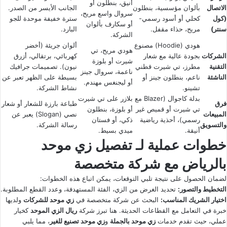
أنيق، بنطلون أو
الاتصال
بألوان مؤسسية، بنطلون
الجانب الأيسر من الصدر.
سروال واسع مريح،
(كول
كحلي أو أسود رسمي-
سترة خفيفة موحدة للجو
أو سكارف بألوان
سنتر)
مريح، حذاء مقفل.
البارد.
الشركة.
هودي (Hoodie) مصنوع
ألوان جريئة (أخضر
هودي مريح، تي
الشركات
بجودة عالية مع شعار
كهربائي، برتقالي، أزرق
شيرت أو بلوزة
التقنية
مطرز، تي شيرت قطني
نيون). تصميمات جرافيك
ناعمة، سروال جينز
الناشئة
ناعم، بنطلون جينز أو
بسيطة على الظهر تعبر عن
أو ليجنغس مهندم.
تشينو.
نشاط الشركة.
بدلة كاجوال (Blazer مع
بلازر على تي شيرت
فرق
طباعة بارزة للشعار أو شعار
تي شيرت أو قميص غير
أو بلوزة، بنطلون
المبيعات
نصي (Slogan) يعبر عن
رسمي)، أحذية رياضية
ذكي، أو فستان
والتسويق
رسالة الشركة.
أنيقة.
ميدي بسيط.
خطوات عملية لـ تفصيل زي موحد
بالرياض مع شركة متخصصة
لضمان الحصول على نتيجة تلبي التوقعات، يمكن اتباع هذه الخطوات:
التخطيط والتصور:
تحديد الغرض من الزي، الفئة المستهدفة، وعدد القطع المطلوبة.
اختيار الشريك المناسب:
البحث عن شركة متخصصة في
زي موحد للشركات
ولديها
خبرة في التعامل مع القطاعات الحديثة. هنا تبرز شركة
ريال الزي الموحد
كخيار
عملي، حيث تقدم خدمات
زي موحد بالجملة
و
زي موحد تصنيع للغير
، مما يلبي