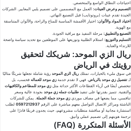
احتياجات النطاق الواسع والمتخصص.
التصميم وعرض العينات:
العمل مع المصممين على تصميم يلبي المعايير. الشركات
الجيدة تقدم عينات (بروتوتايب) قبل التصنيع النهائي.
اختياد المواد والألوان:
اختيار الأقمشة المناسبة للمناخ والراحة، والألوان المتناسقة
مع الهوية.
التصنيع والتطبيق:
مرحلة التنفيذ مع مراقبة الجودة.
التسليم والتوزيع:
استلام الطلبية وتوزيعها على الموظفين مع تحديد سياسة واضحة
للارتداء والعناية.
ريال الزي الموحد: شريكك لتحقيق
رؤيتك في الرياض
في سوق مليء بالخيارات، تمتلك
ريال الزي الموحد
رؤية شاملة تجعلها شريكًا مثاليًا
لـ
تفصيل زي موحد بالرياض
. فهي لا تقدم خدمة
زي موحد للعماله
فحسب، بل
تتخصص أيضًا في أزياء القطاعات الأكثر حداثة مثل
زي موحد للمطاعم والكافيهات
والتقنية. تتميز بقدرتها على تنفيذ
طلبيات جمله زي موحد
بجودة عالية وسعر
تنافسي، مما يضعها في مصاف موردي
زي موحد جملة الجملة
. يمكن للشركات
الناشئة ومراكز الاتصال التواصل معهم مباشرة على الرقم
0597212937
لطلب
استشارة مجانية أو مناقشة متطلبات مشروعهم، حيث يجدون فريقًا قادرًا على
ترجمة هويتهم إلى تصميم عملي وأنيق.
الأسئلة المتكررة (FAQ)