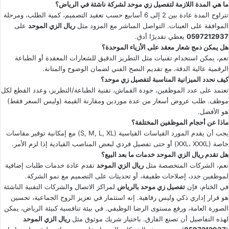
ما هي المدة اللازمة لتفصيل زي موحد لشركة ناشئة في الرياض؟
تتراوح المدة عادة بين 2 إلى 6 أسابيع حسب تعقيد التصميم، كمية الطلب، ومرحلة
الموافقة على العينات. التواصل المباشر مع المزود مثل
ريال الزي الموحد
على
0597212937
يعطي تقديرًا أدق.
هل يمكن دمج شعار معقد على الأزياء الموحدة؟
نعم، يمكن استخدام تقنيات مثل التطريز الدقيق للشعارات المعقدة أو الطباعة
الرقمية عالية الدقة، مع تقديم النصح الفني لضمان الوضوح والمتانة.
كيف نحدد الميزانية المناسبة لتفصيل زي موحد؟
تعتمد على عدد الموظفين، جودة القماش، تقنية الطباعة/التطريز، وعدد القطع لكل
موظف. طلب عروض أسعار من عدة موردين ومقارنة القيمة (وليس السعر فقط)
هو الأفضل.
ماذا عن أحجام الموظفين المختلفة؟
يجب أن يقدم المورد القياسات القياسية (S, M, L, XL) مع إمكانية توفير مقاسات
خاصة (XXL، XXXL) أو حتى تفصيل فردي لبعض المناصب القيادية إذا لزم الأمر.
هل تقدم ريال الزي الموحد خدمات ما بعد البيع؟
نعم، الشركات المتخصصة مثل
ريال الزي الموحد
تقدم عادة خدمات طلبات إضافية
لموظفين جدد، إصلاحات طفيفة، أو تحديثات على التصميم مع نمو الشركة.
في الختام، فإن
تفصيل زي موحد بالرياض
لمراكز الاتصال والشركات التقنية الناشئة
هو قرار إداري ذكي وليس رفاهية. إنه استثمار في تعزيز الروح الجماعية، تحسين
الصورة العامة، ورفع مستوى الرضا الوظيفي. في بيئة تنافسية كبيئة الرياض، يمكن
لهذه التفاصيل أن تصنع الفارق. باختيار شريك موثوق مثل
ريال الزي الموحد