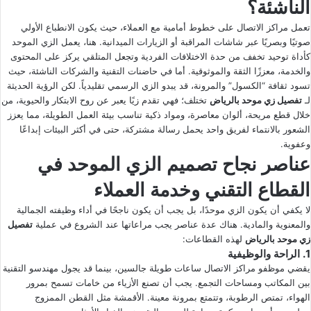
الناشئة؟
تعمل مراكز الاتصال على خطوط أمامية مع العملاء، حيث يكون الانطباع الأولي
صوتيًا وبصريًا عبر شاشات المراقبة أو الزيارات الميدانية. هنا، يعمل الزي الموحد
كأداة توحيد تخفف من حدة الاختلافات الفردية وتجعل المتلقي يركز على المحتوى
والخدمة، معززًا الثقة والموثوقية. أما في حاضنات التقنية والشركات الناشئة، حيث
تسود ثقافة “الكسول” والمرونة، قد يبدو الزي الرسمي تقليدياً. لكن الرؤية الحديثة
لـ
تفصيل زي موحد بالرياض
تختلف؛ فهي تقدم زيًا يعبر عن روح الابتكار والحيوية، من
خلال قطع مريحة، ألوان معاصرة، ومواد ذكية تناسب بيئة العمل الطويلة، مما يعزز
الشعور بالانتماء لفريق واحد يحمل رسالة مشتركة، حتى في أكثر البيئات إبداعًا
وعفوية.
عناصر نجاح تصميم الزي الموحد في
القطاع التقني وخدمة العملاء
لا يكفي أن يكون الزي موحدًا، بل يجب أن يكون ناجحًا في أداء وظيفته الجمالية
والمعنوية والمادية. هناك عدة عناصر يجب مراعاتها عند الشروع في عملية
تفصيل
زي موحد بالرياض
لهذه القطاعات:
1. الراحة والوظيفية
يقضي موظفو مراكز الاتصال ساعات طويلة جالسين، بينما قد يجول مهندسو التقنية
بين المكاتب ومساحات التجمع. يجب أن تصنع الأزياء من خامات تسمح بمرور
الهواء، تمتص الرطوبة، وتتمتع بمرونة معينة. الأقمشة مثل القطن الممزوج