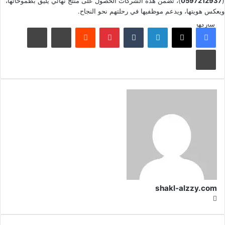
(
0597212937
)، تضمن هذه الشركات الحصول على منتج نهائي يليق بطموحاتها،
ويعكس هويتها، ويدعم موظفيها في رحلتهم نحو النجاح.
شاركها
shakl-alzzy.com
موقع
الويب