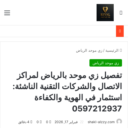
بحث عن
الق
الرئيسية
/
زي موحد الرياض
زي موحد الرياض
تفصيل زي موحد بالرياض لمراكز
الاتصال والشركات التقنية الناشئة:
استثمار في الهوية والكفاءة
0597212937
shakl-alzzy.com
فبراير 17, 2026
0
0
4 دقائق