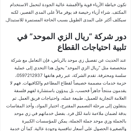
تكون خياطة الأزياء قوية والأقمشة عالية الجودة لتحمل الاستخدام
المكثف. شراء أزياء رخيصة قد يوفر مالاً على المدى القصير، لكنه
سيكلف أكثر على المدى الطويل بسبب الحاجة المستمرة للاستبدال.
دور شركة “ريال الزي الموحد” في
تلبية احتياجات القطاع
عند الحديث عن تفصيل زي موحد بالرياض، فإن التعامل مع شركة
متخصصة مثل “ريال الزي الموحد” يحول هذا التحدي إلى عملية
سلسة ومحترفة. تقدم الشركة، عبر رقم هاتفها 0597212937،
حزمة خدمات مصممة خصيصاً لقطاع المطاعم والكافيهات. فهم لا
يقدمون منتجاً جاهزاً فحسب، بل يبدؤون باستشارة لفهم فلسفة
العلامة التجارية للعميل، طبيعة عمله، واحتياجات فريق العمل. ثم
ينتقلون إلى مرحلة التصميم المقترح، اختيار المواد، وأخذ المقاسات
بدقة لضمان ملاءمة تامة لكل فرد. بفضل خدماتهم في زي موحد
بالجملة وزي موحد جملة الجملة، يمكن للمؤسسات الكبيرة
والصغيرة الحصول على أسعار تنافسية وجودة عالية. كما أن خدمة