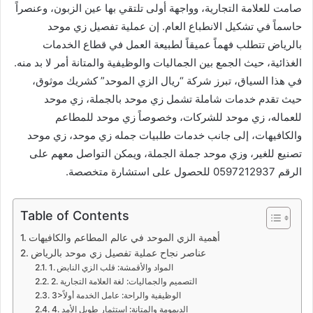
صامت للعلامة التجارية، وواجهة أولى تلتقي بها عين الزبون، وعنصراً
حاسماً في تشكيل الانطباع العام. إن عملية تفصيل زي موحد
بالرياض تتطلب فهماً عميقاً لطبيعة العمل في قطاع الخدمات
الغذائية، حيث الجمع بين الجماليات والوظيفية والمتانة أمر لا بد منه.
في هذا السياق، تبرز شركة “ريال الزي الموحد” كشريك موثوق،
حيث تقدم خدمات شاملة تشمل زي موحد بالجملة، زي موحد
للعماله، زي موحد للشركات، وخصوصاً زي موحد للمطاعم
والكافيهات، إلى جانب خدمات طلبيات جمله زي موحد، زي موحد
تصنيع للغير، وزي موحد جملة الجملة، ويمكن التواصل معهم على
الرقم 0597212937 للحصول على استشارة متخصصة.
Table of Contents
أهمية الزي الموحد في عالم المطاعم والكافيهات
عناصر نجاح عملية تفصيل زي موحد بالرياض
1. المواد والأقمشة: قلب الزي النابض
2. التصميم والجماليات: لغة العلامة التجارية
3>الوظيفية والراحة: عامل الخدمة أولاً
4. الديمومة والمتانة: استثمار طويل الأمد