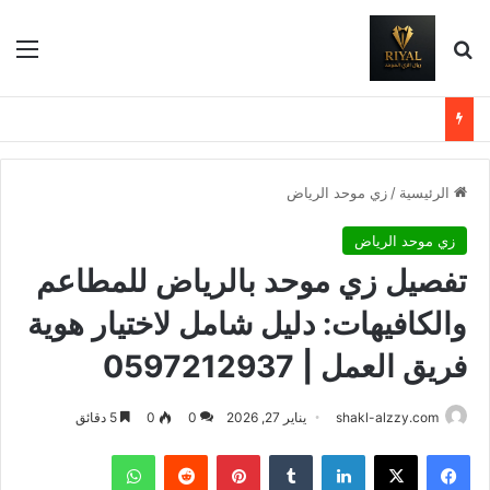
بحث عن
الق
الرئيسية
/
زي موحد الرياض
زي موحد الرياض
تفصيل زي موحد بالرياض للمطاعم
والكافيهات: دليل شامل لاختيار هوية
فريق العمل | 0597212937
shakl-alzzy.com
يناير 27, 2026
0
0
5 دقائق
فيسبوك
X
لينكدإن
بينتيريست
واتساب