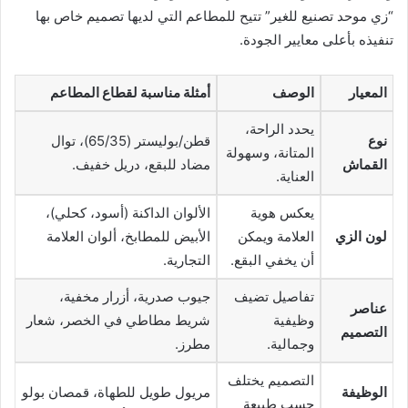
“زي موحد تصنيع للغير” تتيح للمطاعم التي لديها تصميم خاص بها
تنفيذه بأعلى معايير الجودة.
المعيار
الوصف
أمثلة مناسبة لقطاع المطاعم
يحدد الراحة،
نوع
قطن/بوليستر (65/35)، توال
المتانة، وسهولة
القماش
مضاد للبقع، دريل خفيف.
العناية.
يعكس هوية
الألوان الداكنة (أسود، كحلي)،
لون الزي
العلامة ويمكن
الأبيض للمطابخ، ألوان العلامة
أن يخفي البقع.
التجارية.
تفاصيل تضيف
جيوب صدرية، أزرار مخفية،
عناصر
وظيفية
شريط مطاطي في الخصر، شعار
التصميم
وجمالية.
مطرز.
التصميم يختلف
الوظيفة
مريول طويل للطهاة، قمصان بولو
حسب طبيعة