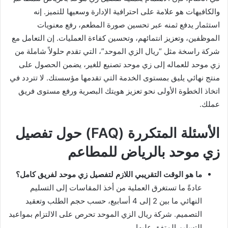
والكافيهات هو علامة على احترافية الإدارة وسعيها للتميز. إنه
استثمار يدفع ثمنه عبر تحسين صورة المطعم، رفع معنويات
الموظفين، وتعزيز انتمائهم، وتحسين كفاءة العمليات. إن التعامل مع
شركة راسخة مثل “ريال الزي الموحد”، التي تقدم حلولاً شاملة من
زي موحد للعماله إلى زي موحد تصنيع للغير، يضمن الحصول على
منتج نهائي يليق بمستوى الخدمة التي تقدمها مؤسستك. لا تتردد في
اتخاذ الخطوة الأولى نحو تعزيز هويتك البصرية ورفع مستوى فريق
عملك.
الأسئلة المتكررة (FAQ) حول تفصيل
زي موحد بالرياض للمطاعم
ما هو الوقت التقريبي اللازم لتفصيل زي موحد لفريق كامل؟
عادةً ما تستغرق العملية من أخذ المقاسات إلى التسليم
النهائي ما بين 2 إلى 4 أسابيع، حسب حجم الطلب وتعقيد
التصميم. شركة ريال الزي الموحد تحرص على الالتزام بمواعيد
التسليم المتفق عليها.