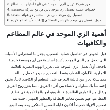
دور شركة “ريال الزي الموحد” في تلبية احتياجات القطاع
خطوات عملية تفصيل زي موحد بالرياض مع شركة متخصصة
تفصيل زي موحد بالرياض: استثمار ذو عوائد متعددة
الأسئلة المتكررة (FAQ) حول تفصيل زي موحد بالرياض للمطاعم
أهمية الزي الموحد في عالم المطاعم
والكافيهات
قبل الخوض في تفاصيل عملية التفصيل، يجدر بنا استعراض الأسباب
التي تجعل من الزي الموحد ركيزة أساسية في أي مؤسسة خدمية
ناجحة. أولاً، يعمل الزي الموحد على تعزيز الهوية البصرية للعلامة
التجارية. الألوان، الشعار، ونمط التصميم جميعها تحمل رسالة
متماسكة تعزز من قابلية التعرف على المطعم أو الكافيه. ثانياً، يخلق
إحساساً بالمساواة والانتماء بين أفراد الفريق، مما يعزز روح الفريق
ويقلل من الفوارق الظاهرة. ثالثاً، وهو أمر بالغ الأهمية في قطاع
المطاعم، فهو يضمن معايير النظافة والمظهر المهني، حيث يتم
تصميم الأزياء خصيصاً لتكون قابلة للغسيل المتكرر ومقاومة للبقع.