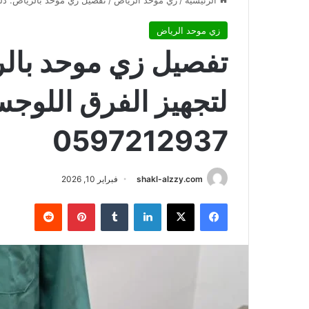
الرئيسية
/
زي موحد الرياض
/
تفصيل زي موحد بالرياض: دليلك ال
زي موحد الرياض
تفصيل زي موحد بالر
لتجهيز الفرق اللوجست
0597212937
shakl-alzzy.com
فبراير 10, 2026
فيسبوك
X
لينكدإن
بينتيريست