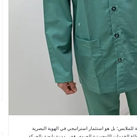
للملابس؛ بل هو استثمار استراتيجي في الهوية البصرية
ع الخدمات اللوجستية الحيوي. ففي مدينة نابضة بالحركة