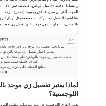
والنشاط الاقتصادي مثل الرياض، حيث تتنافس آلاف ال
الموحد أكثر من مجرد قماش وخيوط؛ إنه درع الوحدة، ووس
هنا أهمية التعامل مع شركات متخصصة مثل “ريال الزي ال
بالتوصيل، لضمان حصول فرقك على أفضل زي موحد ي
ents
لماذا يعتبر تفصيل زي موحد بالرياض حاجة ملحة
معايير اختيار تفصيل زي موحد بالرياض ل
خدمات تفصيل زي موحد بالرياض: حلول متكاملة من “ريال الزي الموحد”
المراحل العملية لطلب تفصيل ز
نصائح للحفاظ على جودة زي موحد 
الأسئلة المتكررة 
لماذا يعتبر تفصيل زي موحد با
اللوجستية؟
تعمل الفرق اللوجستية في بيئة ديناميكية تتطلب المرونة