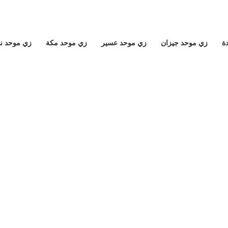
ة
زي موحد جيزان
زي موحد عسير
زي موحد مكة
زي موحد ن