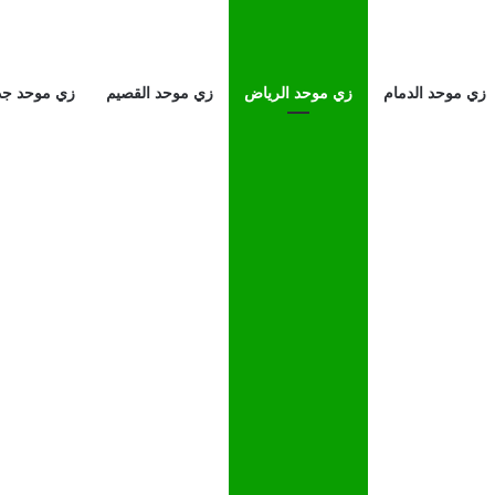
زي موحد الدمام
زي موحد الرياض
زي موحد القصيم
زي موحد جد