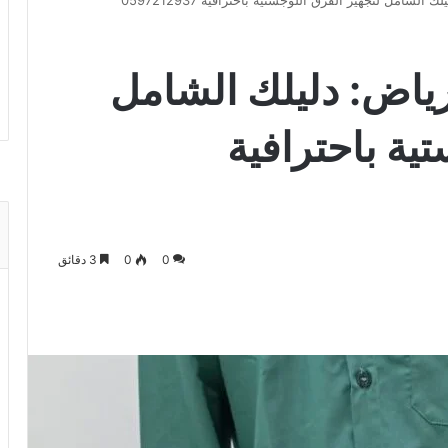
شامل لتجهيز الفرق اللوجستية باحترافية 0597212937
ياض: دليلك الشامل
ية باحترافية
0
0
3 دقائق