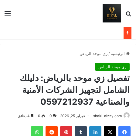
بحث عن
الق
الرئيسية
/
زي موحد الرياض
زي موحد الرياض
تفصيل زي موحد بالرياض: دليلك
الشامل لتجهيز الشركات الأمنية
والصناعية 0597212937
shakl-alzzy.com
فبراير 25, 2026
0
0
4 دقائق
فيسبوك
X
لينكدإن
بينتيريست
واتساب