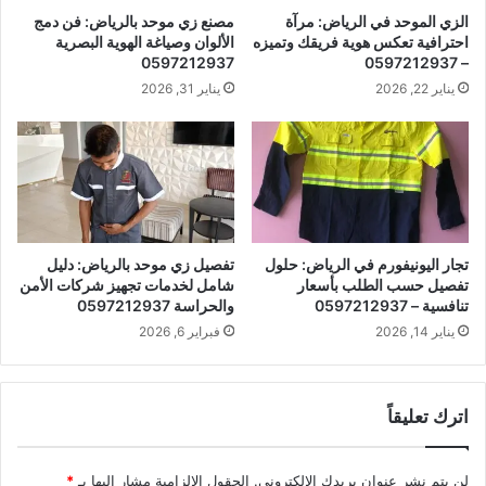
الزي الموحد في الرياض: مرآة
مصنع زي موحد بالرياض: فن دمج
احترافية تعكس هوية فريقك وتميزه
الألوان وصياغة الهوية البصرية
0597212937
– 0597212937
يناير 22, 2026
يناير 31, 2026
تجار اليونيفورم في الرياض: حلول
تفصيل زي موحد بالرياض: دليل
تفصيل حسب الطلب بأسعار
شامل لخدمات تجهيز شركات الأمن
تنافسية – 0597212937
والحراسة 0597212937
يناير 14, 2026
فبراير 6, 2026
اترك تعليقاً
لن يتم نشر عنوان بريدك الإلكتروني.
الحقول الإلزامية مشار إليها بـ
*