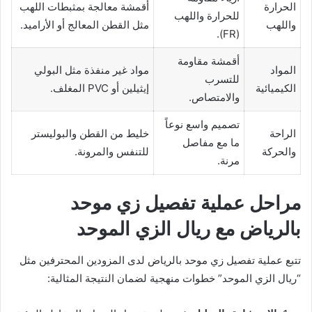
الحرارة
أقمشة معالجة بمثبطات اللهب
للحرارة واللهب
واللهب
مثل القطن المعالج أو الأراميد.
(FR).
أقمشة مقاومة
المواد
مواد غير منفذة مثل البولي
للتسرب
الكيميائية
إيثيلين أو PVC المغلف.
والامتصاص.
تصميم واسع نوعاً
الراحة
خليط من القطن والبوليستر
ما مع مفاصل
والحركة
للتنفس والمرونة.
مرنة.
مراحل عملية تفصيل زي موحد
بالرياض مع ريال الزي الموحد
تتبع عملية تفصيل زي موحد بالرياض لدى المزودين المحترفين مثل
“ريال الزي الموحد” خطوات منهجية لضمان النتيجة المثالية: