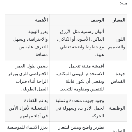
منه:
المعيار
الوصف
الأهمية
ألوان رسمية مثل الأزرق
يعزز الهوية
اللون
الداكن، الأسود، أو الكاكي،
والاحترافية، ويسهل
والتصميم
مع خطوط واضحة تعطي
التعرف عليه من
هيبة.
مسافة.
أقمشة متينة تتحمل
يضمن طول العمر
جودة
الاستخدام اليومي المكثف،
الافتراضي للزي ويوفر
القماش
ويفضل أن تكون قابلة
الراحة أثناء فترات
للتنفس ومقاومة للتجعد.
العمل الطويلة.
وجود جيوب متعددة وعملية
يدعم الكفاءة
الوظيفية
لحمل الأدوات، وسهولة في
التشغيلية لأفراد الأمن
الحركة.
في أداء مهامهم.
تطريز واضح ومتين لشعار
يعزز الانتماء للمؤسسة
التطريز