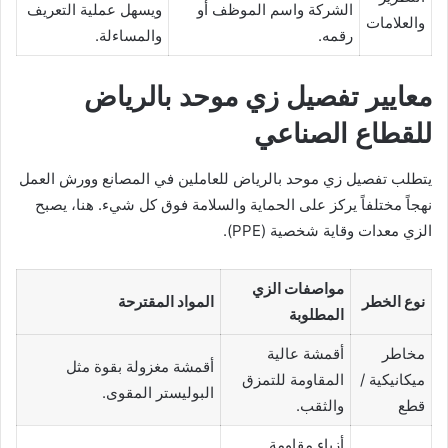
الشركة واسم الموظف أو
ويسهل عملية التعريف
والعلامات
رقمه.
والمساءلة.
معايير تفصيل زي موحد بالرياض
للقطاع الصناعي
يتطلب تفصيل زي موحد بالرياض للعاملين في المصانع وورش العمل
نهجاً مختلفاً يركز على الحماية والسلامة فوق كل شيء. هنا، يصبح
الزي معدات وقاية شخصية (PPE).
مواصفات الزي
نوع الخطر
المواد المقترحة
المطلوبة
مخاطر
أقمشة عالية
أقمشة مغزولة بقوة مثل
ميكانيكية /
المقاومة للتمزق
البوليستر المقوى.
قطع
والثقب.
أزياء مقاومة