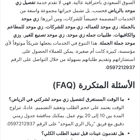
السوق السعودي باحترافية عالية. فهي لا تقدم خدمة
تفصيل زي
موحد بالرياض
فحسب، بل تشمل خبراتها مجموعة واسعة من
الخدمات المصممة خصيصاً للشركات، ومن أبرزها:
زي موحد
بالجملة
،
زي موحد للعماله
،
زي موحد للشركات
،
زي موحد للمطاعم
والكافيهات
،
طلبيات جمله زي موحد
،
زي موحد تصنيع للغير
، و
زي
موحد جملة الجملة
. هذا التنوع في الخدمات يجعلها شريكاً موثوقاً لأي
مؤسسة، كبيرة كانت أم صغيرة. يمكن للعملاء الحصول على
استشاراتهم وتقديم طلباتهم بسهولة من خلال التواصل على الرقم
.
0597212937
الأسئلة المتكررة (FAQ)
ما الوقت المستغرق لتفصيل زي موحد لشركتي في الرياض؟
الوقت يعتمد على حجم الطلب وتعقيد التصميم. عادةً، تتراوح
المدة بين 10 إلى 20 يوم عمل. يمكنك مناقشة جدول زمني
دقيق مع فريق “ريال الزي الموحد” على الرقم 0597212937.
هل تقدمون عينات قبل تنفيذ الطلب الكلي؟