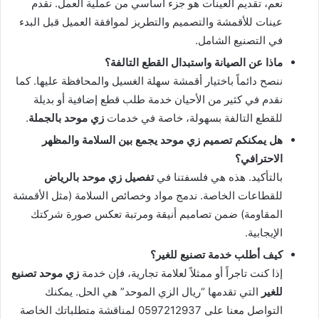
نعم، تقديم العينات هو جزء أساسي من عملية العمل. نقدم
عينات للأقمشة والتصميم والتطريز لموافقة العميل قبل البدء
في التصنيع الشامل.
ماذا عن الصيانة واستبدال القطع التالفة؟
ننصح دائماً باختيار أقمشة سهلة الغسيل والمحافظة عليها. كما
نقدم في كثير من الأحيان خدمة طلب قطع إضافية أو بديلة
للقطع التالفة بسهولة، خاصة في خدمات
زي موحد بالجملة
.
هل يمكنكم تصميم زي موحد يجمع بين السلامة والمظهر
الاحترافي؟
بالتأكيد. هذه هي فلسفتنا في
تفصيل زي موحد بالرياض
للقطاعات الخاصة. ندمج مواد وخصائص السلامة (مثل الأقمشة
المقاومة) ضمن تصاميم أنيقة ومرتبة تعكس صورة شركتك
الإيجابية.
كيف أطلب خدمة تصنيع للغير؟
إذا كنت تاجراً أو ممثلاً لعلامة تجارية، فإن خدمة
زي موحد تصنيع
للغير
التي تقدمها “ريال الزي الموحد” هي الحل. يمكنك
التواصل معنا على 0597212937 لمناقشة متطلباتك الخاصة