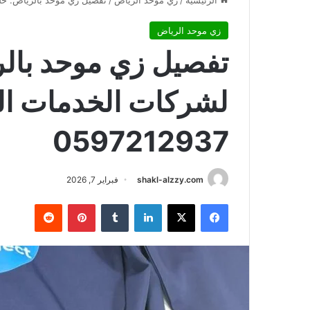
الرئيسية
/
زي موحد الرياض
/
تفصيل زي موحد بالرياض: حلول اح
زي موحد الرياض
تفصيل زي موحد بالر
لشركات الخدمات اللو
0597212937
shakl-alzzy.com
فبراير 7, 2026
فيسبوك
X
لينكدإن
بينتيريست