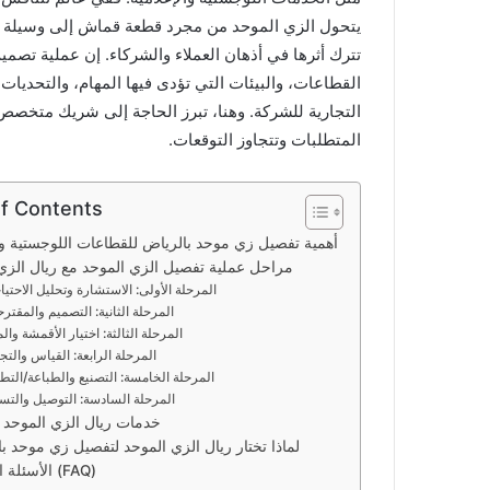
يتحول الزي الموحد من مجرد قطعة قماش إلى وسيلة اتص
تترك أثرها في أذهان العملاء والشركاء. إن عملية تصميم
القطاعات، والبيئات التي تؤدى فيها المهام، والتحديات 
التجارية للشركة. وهنا، تبرز الحاجة إلى شريك متخصص،
المتطلبات وتتجاوز التوقعات.
of Contents
أهمية تفصيل زي موحد بالرياض للقطاعات اللوجستية وال
مراحل عملية تفصيل الزي الموحد مع ريال الزي
المرحلة الأولى: الاستشارة وتحليل الاحتي
المرحلة الثانية: التصميم والمقتر
المرحلة الثالثة: اختيار الأقمشة والم
المرحلة الرابعة: القياس والتج
المرحلة الخامسة: التصنيع والطباعة/التط
المرحلة السادسة: التوصيل والتس
خدمات ريال الزي الموحد 
لماذا تختار ريال الزي الموحد لتفصيل زي موحد ب
الأسئلة المتكررة (FAQ)