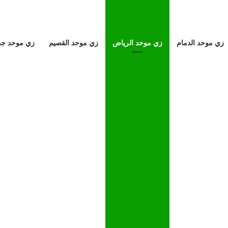
زي موحد الدمام
زي موحد الرياض
زي موحد القصيم
زي موحد جد