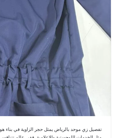
تفصيل زي موحد بالرياض يمثل حجر الزاوية في بناء ه
مثل الخدمات اللوجستية والإعلامية. ففي عالم تتنافس في