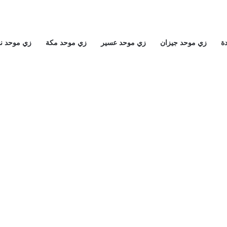
ة
زي موحد جيزان
زي موحد عسير
زي موحد مكة
زي موحد ن