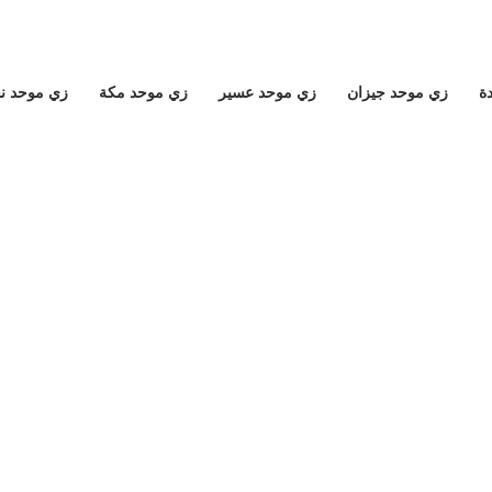
ة
زي موحد جيزان
زي موحد عسير
زي موحد مكة
زي موحد ن