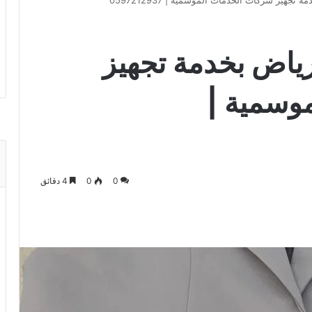
جهيز شركات الخدمات الموسمية | 0597212937
ياض بخدمة تجهيز
وسمية |
0
0
4 دقائق