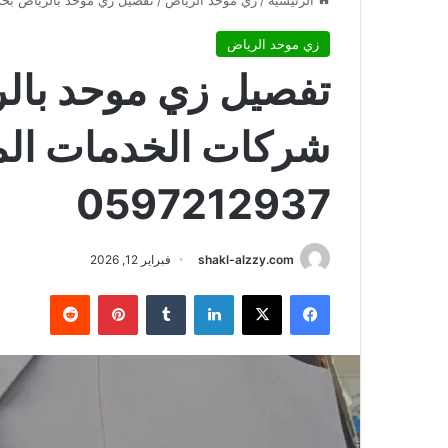
الرئيسية
/
زي موحد الرياض
/
تفصيل زي موحد بالرياض بخدمة ت
زي موحد الرياض
تفصيل زي موحد بالر
شركات الخدمات الم
0597212937
shakl-alzzy.com
فبراير 12, 2026
فيسبوك
X
لينكدإن
بينتيريست