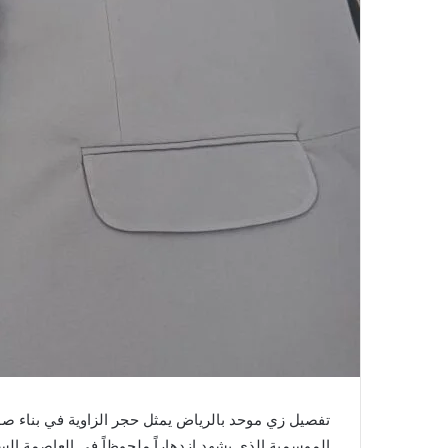
تفصيل زي موحد بالرياض يمثل حجر الزاوية في بناء ص
الموسمية الذي يشهد ازدهاراً ملحوظاً في العاصمة السع