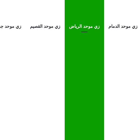
زي موحد الدمام
زي موحد الرياض
زي موحد القصيم
زي موحد جد