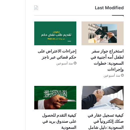
Last Modified
استخراج جواز سفر
إجراءات الاعتراض على
لطفل أمه أجنبية في
حكم قضائي عبر ناجز
السعودية: خطوات
منذ أسبوعين
وإجراءات
منذ أسبوعين
كيفية تسجيل عقار في
كيفية التقدم للحصول
صكك إلكترونياً في
على صندوق بريد في
السعودية: دليل شامل
السعودية