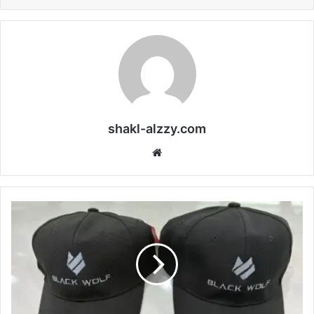
shakl-alzzy.com
موقع
الويب