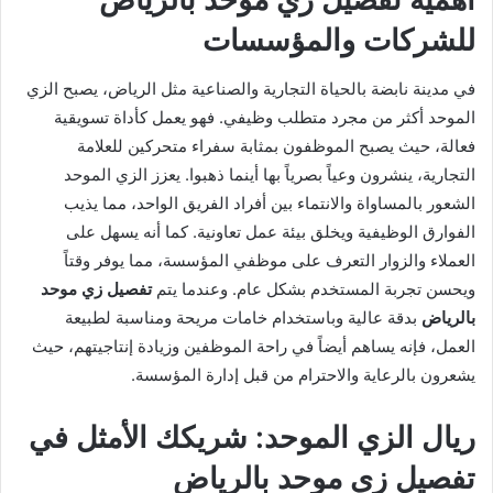
للشركات والمؤسسات
في مدينة نابضة بالحياة التجارية والصناعية مثل الرياض، يصبح الزي
الموحد أكثر من مجرد متطلب وظيفي. فهو يعمل كأداة تسويقية
فعالة، حيث يصبح الموظفون بمثابة سفراء متحركين للعلامة
التجارية، ينشرون وعياً بصرياً بها أينما ذهبوا. يعزز الزي الموحد
الشعور بالمساواة والانتماء بين أفراد الفريق الواحد، مما يذيب
الفوارق الوظيفية ويخلق بيئة عمل تعاونية. كما أنه يسهل على
العملاء والزوار التعرف على موظفي المؤسسة، مما يوفر وقتاً
ويحسن تجربة المستخدم بشكل عام. وعندما يتم
تفصيل زي موحد
بالرياض
بدقة عالية وباستخدام خامات مريحة ومناسبة لطبيعة
العمل، فإنه يساهم أيضاً في راحة الموظفين وزيادة إنتاجيتهم، حيث
يشعرون بالرعاية والاحترام من قبل إدارة المؤسسة.
ريال الزي الموحد: شريكك الأمثل في
تفصيل زي موحد بالرياض