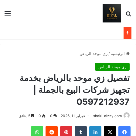
بحث عن
الق
الرئيسية
/
زي موحد الرياض
زي موحد الرياض
تفصيل زي موحد بالرياض بخدمة
تجهيز شركات البيع بالجملة |
0597212937
shakl-alzzy.com
فبراير 11, 2026
0
0
5 دقائق
فيسبوك
X
لينكدإن
بينتيريست
واتساب