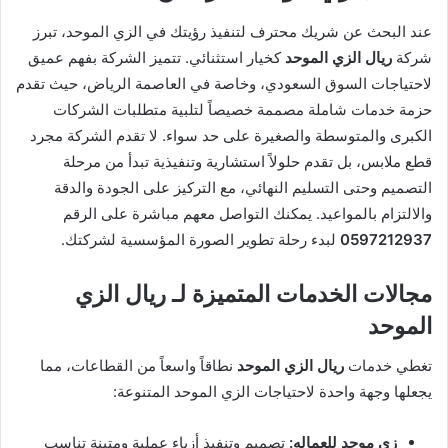
عند البحث عن شريك محترف لتنفيذ رؤيتك في الزي الموحد، تبرز
شركة
ريال الزي الموحد
كخيار استثنائي. تتميز الشركة بفهم عميق
لاحتياجات السوق السعودي، وخاصة في العاصمة الرياض، حيث تقدم
حزمة خدمات شاملة مصممة خصيصاً لتلبية متطلبات الشركات
الكبرى والمتوسطة والصغيرة على حد سواء. لا تقدم الشركة مجرد
قطع ملابس، بل تقدم حلولاً استشارية وتنفيذية تبدأ من مرحلة
التصميم وحتى التسليم النهائي، مع التركيز على الجودة والدقة
والالتزام بالمواعيد. يمكنك التواصل معهم مباشرة على الرقم
0597212937
لبدء رحلة تطوير الصورة المؤسسية لشركتك.
مجالات الخدمات المتميزة لـ ريال الزي
الموحد
تغطي خدمات
ريال الزي الموحد
نطاقاً واسعاً من القطاعات، مما
يجعلها وجهة واحدة لاحتياجات الزي الموحد المتنوعة:
زي موحد للعماله:
تصميم وتنفيذ أزياء عملية ومتينة تناسب