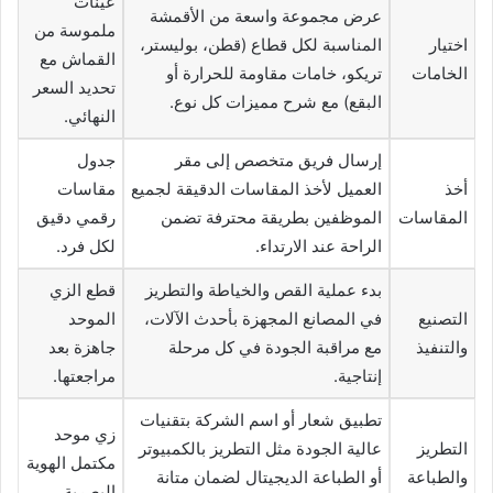
عينات
عرض مجموعة واسعة من الأقمشة
ملموسة من
اختيار
المناسبة لكل قطاع (قطن، بوليستر،
القماش مع
الخامات
تريكو، خامات مقاومة للحرارة أو
تحديد السعر
البقع) مع شرح مميزات كل نوع.
النهائي.
إرسال فريق متخصص إلى مقر
جدول
أخذ
العميل لأخذ المقاسات الدقيقة لجميع
مقاسات
المقاسات
الموظفين بطريقة محترفة تضمن
رقمي دقيق
الراحة عند الارتداء.
لكل فرد.
بدء عملية القص والخياطة والتطريز
قطع الزي
التصنيع
في المصانع المجهزة بأحدث الآلات،
الموحد
والتنفيذ
مع مراقبة الجودة في كل مرحلة
جاهزة بعد
إنتاجية.
مراجعتها.
تطبيق شعار أو اسم الشركة بتقنيات
زي موحد
التطريز
عالية الجودة مثل التطريز بالكمبيوتر
مكتمل الهوية
والطباعة
أو الطباعة الديجيتال لضمان متانة
البصرية.