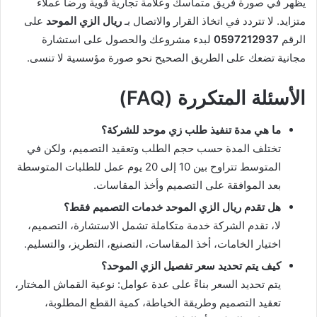
يظهر في صورة فريق متماسك وعلامة تجارية قوية ورضا عملاء
متزايد. لا تتردد في اتخاذ القرار والاتصال بـ
ريال الزي الموحد
على
الرقم
0597212937
لبدء مشروعك والحصول على استشارة
مجانية تضعك على الطريق الصحيح نحو صورة مؤسسية لا تنسى.
الأسئلة المتكررة (FAQ)
ما هي مدة تنفيذ طلب زي موحد للشركة؟
تختلف المدة حسب حجم الطلب وتعقيد التصميم، ولكن في
المتوسط تتراوح بين 10 إلى 20 يوم عمل للطلبات المتوسطة
بعد الموافقة على التصميم وأخذ المقاسات.
هل تقدم ريال الزي الموحد خدمات التصميم فقط؟
لا، تقدم الشركة خدمة متكاملة تشمل الاستشارة، التصميم،
اختيار الخامات، أخذ المقاسات، التصنيع، التطريز، والتسليم.
كيف يتم تحديد سعر تفصيل الزي الموحد؟
يتم تحديد السعر بناءً على عدة عوامل: نوعية القماش المختار،
تعقيد التصميم وطريقة الخياطة، كمية القطع المطلوبة،