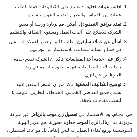
اطلب عينات فعلية:
لا تعتمد على الكتالوجات فقط. اطلب
عينات من القماش والتطريز لتقييم الجودة بنفسك.
تفقد مرافق التصنيع:
إذا أمكن، قم بزيارة ورشة أو مصنع
الشركة للاطلاع على آليات العمل ومستوى النظافة والتنظيم.
اسأل عن عملاء سابقين:
اطلب قائمة ببعض العملاء السابقين
في قطاع مشابه لقطاعك للاستفسار عن تجربتهم.
ركز على خدمة أخذ المقاسات:
تأكد أن الشركة تقدم خدمة
ميدانية لأخذ المقاسات، فهذه خطوة حاسمة في رضا
الموظفين عن الزي.
توضيح التكاليف المخفية:
تأكد من أن السعر المتفق عليه
يشمل جميع العناصر (القماش، الخياطة، التطريز، التوصيل)
لتجنب مفاجآت لاحقة.
في الختام، يعد الاستثمار في
تفصيل زي موحد بالرياض
عبر شركة
موثوقة مثل
ريال الزي الموحد
خطوة محورية نحو تعزيز الهوية
المؤسسية ورفع كفاءة العمل. إنه ليس إنفاقاً، بل هو عائد استثماري