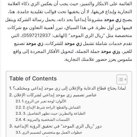
القائمة على الابتكار والتميز، حيث يجب أن يعكس الزي ذكاء العلامة
التجارية وإبداع فريقها، لا أن يخفيها تحت قوالب تقليدية جامدة. هنا،
يصبح
زي موحد
مشروعاً إبداعياً بحد ذاته، يحمل رسالة الشركة وينقل
قيمها من أول نظرة. في هذا السياق، تبرز أهمية التعاون مع شركات
متخصصة مثل “ريال الزي الموحد” (الهاتف: 0597212937)، التي
تقدم خدمات شاملة تشمل
زي موحد
للشركات،
زي موحد
تصنيع
للغير، و
زي موحد
جملة الجملة، لتحويل الأفكار المجردة إلى واقع
ملموس يعزز حضور علامتك التجارية.
Table of Contents
لماذا يحتاج قطاع الدعاية والإعلان إلى زي موحد إبداعي ومختلف؟
عناصر تصميم زي موحد إبداعي لشركات الإعلان
1. الألوان: لوحة تعبر عن الروح
2. القماش والقطع: الراحة شرط الإبداع
3. الطباعة والتطريز: حيث تظهر التفاصيل
4. اللمسات الشخصية والمرونة
دور “ريال الزي الموحد” في تحقيق الرؤية الإبداعية
خطوات العمل مع متخصص لتصميم الزي