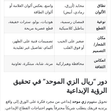
نطاق
محايد (أزرق،
واسع، يعكس ألوان العلامة أو
الألوان
رمادي، أبيض)
ألوان الطاقة
نوعية
قمصان رسمية،
هوديات، بولو، سترات خفيفة،
القطع
بناطيل كلاسيكية
قطع عصرية مريحة
مكان
صغير على الجيب
تصميمات فنية على الظهر،
الشعار/
أو فوق القلب
أكمام، تفاصيل غير تقليدية
التصميم
انعكاس
محافظة وهيراركية
مرنة، شابة، مبتكرة، تعاونية
الثقافة
دور “ريال الزي الموحد” في تحقيق
الرؤية الإبداعية
تحويل مفهوم
زي موحد
إبداعي من مجرد فكرة على الورق إلى واقع
يرتديه فريقك يتطلب شريكاً محترفاً يفهم احتياجات القطاع الإبداعي.