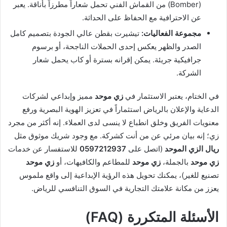
(Bomber) من القماش الفني تحمل شعاراً مطرزاً بأناقة. يعبر
عن الاحترافية مع الحفاظ على الحداثة.
مجموعة الفعاليات:
تيشيرت بقطن عالي الجودة بتصميم كامل
الصدر والظهر يعكس إحدى الحملات الناجحة، أو برسوم
جرافيكية جريئة. يمكن إقرانه بسترة أو كاب يحمل شعار
الشركة.
في الختام، يعتبر الاستثمار في
زي موحد
مميز وإبداعي لشركات
الدعاية والإعلان بالرياض استثماراً في تعزيز الهوية البصرية ورفع
معنويات الفريق وخلق انطباع لا ينسى لدى العملاء. إنه أكثر من مجرد
زي؛ إنه بيان مرئي عن من أنت كشركة. مع وجود شريك موثوق مثل
ريال الزي الموحد
(اتصل على
0597212937
للاستفسار عن خدمات
زي موحد
بالجملة،
زي موحد
للمطاعم والكافيهات، أو
زي موحد
تصنيع للغير)، يمكنك تحويل هذه الرؤية الإبداعية إلى واقع ملموس
يعزز من مكانة علامتك التجارية في السوق التنافسي للرياض.
الأسئلة المتكررة (FAQ)