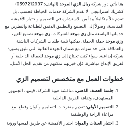
هنا يأتي دور شركة
ريال الزي الموحد
(الهاتف:
0597212937
)
كشريك استراتيجي. لا تقدم الشركة خدمات الخياطة فحسب، بل
تقدم حلاً متكاملاً يبدأ من الاستشارة في التصميم واختيار الأقمشة
المناسبة، وصولاً إلى التصنيع والتطبيق الدقيق للطباعة والتطريز. مع
خدماتها الواسعة مثل
زي موحد
للشركات،
زي موحد
تصنيع للغير،
و
زي موحد
جملة الجملة، يمكنها تلبية طلبات الشركات الناشئة
والعملاقة على حد سواء، مع ضمان الجودة العالية التي تليق بصورة
شركة إبداعية. سواء كنت تحتاج إلى
زي موحد
للعمالة الداخلية أو
لفريق الإبداع مباشرة، فإن خبرتهم تمكنهم من تقديم الحل الأمثل.
خطوات العمل مع متخصص لتصميم الزي
جلسة العصف الذهني:
مناقشة هوية الشركة، قيمها، الجمهور
المستهدف، وثقافة الفريق الداخلية.
التصميم الأولي:
تقديم مقترحات لتصاميم وألوان وقطع، مع
مراعاة الراحة والوظيفية.
اختيار العينات والمواد:
اختيار الأقمشة عن طريق لمسها ورؤية