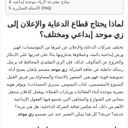
نماذج مقترحة لأزياء موحدة إبداعية
الأسئلة المتكررة (FAQ)
لماذا يحتاج قطاع الدعاية والإعلان إلى
زي موحد إبداعي ومختلف؟
تختلف شركات الدعاية والإعلان عن غيرها من المؤسسات؛ فهي
ورش إبداعية دائمة، وعملاؤها يختارونها بناءً على قدرتها على الابتكار
والخروج عن المألوف. لذلك، فإن الزي التقليدي المحافظ قد يرسل
رسالة خاطئة عن ثقافة الشركة.
زي موحد
مصمم بإتقان يصبح أداة
تسويقية قوية: فهو يعزز الشعور بالانتماء والمساواة بين فريق العمل
المتنوع (المصممين، كتاب النصوص، مديري الحسابات)، ويوفر هوية
بصرية موحدة أثناء الفعاليات وزيارات العملاء، ويعمل كإعلان متنقل
مجاني في الشوارع والمقاهي التي تجتمع فيها العقول الإبداعية.
الأهم من ذلك، أنه يعكس ثقافة الشركة الداخلية؛ هل هي مرنة؟
حديثة؟ جريئة؟ كل هذا يمكن التعبير عنه عبر تصميم
زي موحد
.