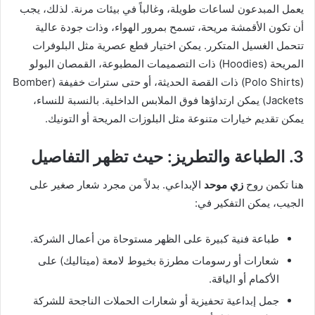
يعمل المبدعون لساعات طويلة، وغالباً في بيئات مرنة. لذلك، يجب
أن تكون الأقمشة مريحة، تسمح بمرور الهواء، وذات جودة عالية
تتحمل الغسيل المتكرر. يمكن اختيار قطع عصرية مثل البلوفرات
المريحة (Hoodies) ذات التصميمات المطبوعة، القمصان البولو
(Polo Shirts) ذات القصة الحديثة، أو حتى سترات خفيفة (Bomber
Jackets) يمكن ارتداؤها فوق الملابس الداخلية. بالنسبة للنساء،
يمكن تقديم خيارات متنوعة مثل البلوزات المريحة أو التونيك.
3. الطباعة والتطريز: حيث تظهر التفاصيل
هنا تكمن روح
زي موحد
الإبداعي. بدلاً من مجرد شعار صغير على
الجيب، يمكن التفكير في:
طباعة فنية كبيرة على الظهر مستوحاة من أعمال الشركة.
شعارات أو رسومات مطرزة بخيوط لامعة (ميتاليك) على
الأكمام أو الياقة.
جمل إبداعية تحفيزية أو شعارات الحملات الناجحة للشركة