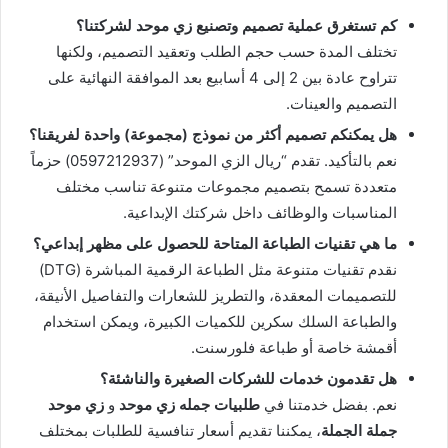
كم تستغرق عملية تصميم وتصنيع زي موحد لشركتنا؟
تختلف المدة حسب حجم الطلب وتعقيد التصميم، ولكنها
تتراوح عادة بين 2 إلى 4 أسابيع بعد الموافقة النهائية على
التصميم والعينات.
هل يمكنكم تصميم أكثر من نموذج (مجموعة) واحدة لفريقنا؟
نعم بالتأكيد. تقدم “ريال الزي الموحد” (0597212937) حزماً
متعددة تسمح بتصميم مجموعات متنوعة تناسب مختلف
المناسبات والوظائف داخل شركتك الإبداعية.
ما هي تقنيات الطباعة المتاحة للحصول على مظهر إبداعي؟
نقدم تقنيات متنوعة مثل الطباعة الرقمية المباشرة (DTG)
للتصميمات المعقدة، والتطريز للشعارات والتفاصيل الأنيقة،
والطباعة السلك سكرين للكميات الكبيرة، ويمكن استخدام
أقمشة خاصة أو طباعة فلورسنت.
هل تقدمون خدمات للشركات الصغيرة والناشئة؟
نعم. بفضل خدمتنا في
طلبيات جمله زي موحد
و
زي موحد
جملة الجملة
، يمكننا تقديم أسعار تنافسية للطلبات بمختلف