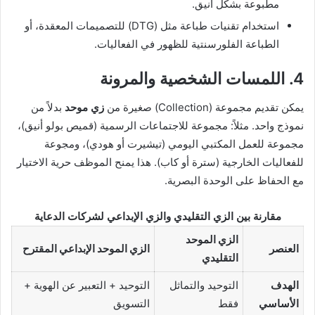
مطبوعة بشكل أنيق.
استخدام تقنيات طباعة مثل (DTG) للتصميمات المعقدة، أو
الطباعة الفلورسنتية للظهور في الفعاليات.
4. اللمسات الشخصية والمرونة
يمكن تقديم مجموعة (Collection) صغيرة من
زي موحد
بدلاً من
نموذج واحد. مثلاً: مجموعة للاجتماعات الرسمية (قميص بولو أنيق)،
مجموعة للعمل المكتبي اليومي (تيشيرت أو هودي)، ومجوعة
للفعاليات الخارجية (سترة أو كاب). هذا يمنح الموظف حرية الاختيار
مع الحفاظ على الوحدة البصرية.
مقارنة بين الزي التقليدي والزي الإبداعي لشركات الدعاية
الزي الموحد
العنصر
الزي الموحد الإبداعي المقترح
التقليدي
الهدف
التوحيد والتماثل
التوحيد + التعبير عن الهوية +
الأساسي
فقط
التسويق