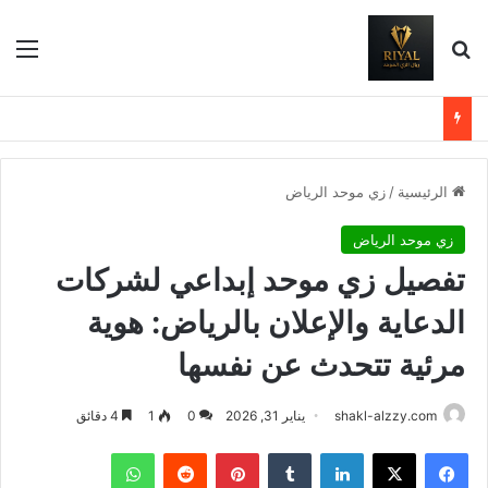
بحث عن
الق
الرئيسية
/
زي موحد الرياض
زي موحد الرياض
تفصيل زي موحد إبداعي لشركات
الدعاية والإعلان بالرياض: هوية
مرئية تتحدث عن نفسها
shakl-alzzy.com
يناير 31, 2026
0
1
4 دقائق
فيسبوك
X
لينكدإن
بينتيريست
واتساب