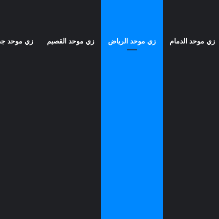
زي موحد الدمام
زي موحد الرياض
زي موحد القصيم
زي موحد جد