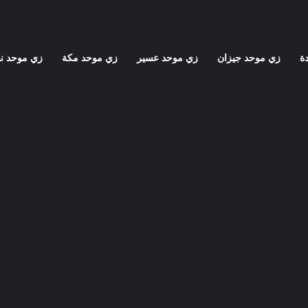
ة
زي موحد جيزان
زي موحد عسير
زي موحد مكة
زي موحد ن