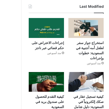
Last Modified
استخراج جواز سفر
إجراءات الاعتراض على
لطفل أمه أجنبية في
حكم قضائي عبر ناجز
السعودية: خطوات
منذ أسبوعين
وإجراءات
منذ أسبوعين
كيفية تسجيل عقار في
كيفية التقدم للحصول
صكك إلكترونياً في
على صندوق بريد في
السعودية: دليل شامل
السعودية