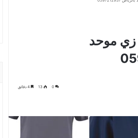
 0597212937
زي موحد
0
13
4 دقائق