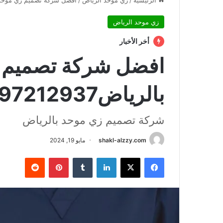
الرئيسية
/
زي موحد الرياض
/
افضل شركة تصميم زي موحد بالرياض
زي موحد الرياض
أخر الأخبار
افضل شركة تصميم 
بالرياض0597212937
شركة تصميم زي موحد بالرياض
shakl-alzzy.com
مايو 19, 2024
فيسبوك
X
لينكدإن
بينتيريست