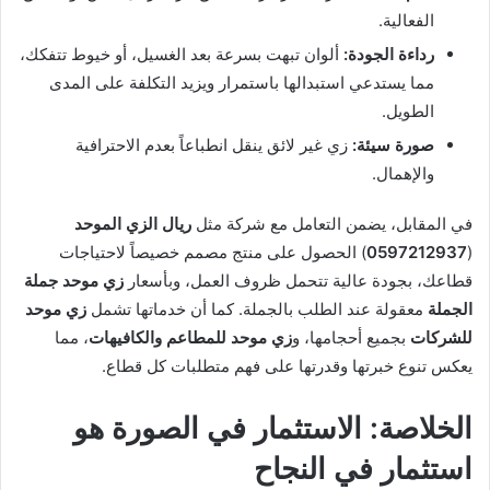
الفعالية.
رداءة الجودة:
ألوان تبهت بسرعة بعد الغسيل، أو خيوط تتفكك،
مما يستدعي استبدالها باستمرار ويزيد التكلفة على المدى
الطويل.
صورة سيئة:
زي غير لائق ينقل انطباعاً بعدم الاحترافية
والإهمال.
في المقابل، يضمن التعامل مع شركة مثل
ريال الزي الموحد
(
0597212937
) الحصول على منتج مصمم خصيصاً لاحتياجات
قطاعك، بجودة عالية تتحمل ظروف العمل، وبأسعار
زي موحد جملة
الجملة
معقولة عند الطلب بالجملة. كما أن خدماتها تشمل
زي موحد
للشركات
بجميع أحجامها، و
زي موحد للمطاعم والكافيهات
، مما
يعكس تنوع خبرتها وقدرتها على فهم متطلبات كل قطاع.
الخلاصة: الاستثمار في الصورة هو
استثمار في النجاح