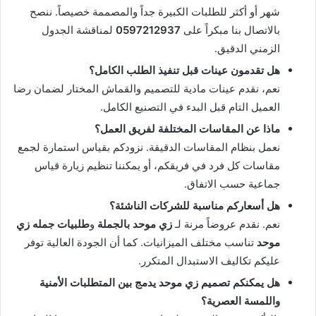
شهر أو أكثر للطلبات الكبيرة جداً والمصممة خصيصاً. ننصح
بالاتصال بنا مبكراً على
0597212937
لمناقشة الجدول
الزمني الدقيق.
هل تقدمون عينات قبل تنفيذ الطلب الكامل؟
نعم، نقدم عينات مادية للتصميم والقماش المختار لضمان رضا
العميل التام قبل البدء في التصنيع الكامل.
ماذا عن المقاسات المختلفة لفريق العمل؟
نعمل بنظام المقاسات الدقيقة. نزودكم بقياس استمارة لجمع
مقاسات كل فرد في فريقكم، أو يمكننا تنظيم زيارة قياس
جماعية حسب الاتفاق.
هل أسعاركم مناسبة للشركات الناشئة؟
نعم. نقدم عروضاً مرنة لـ
زي موحد بالجملة
و
طلبيات جمله زي
موحد
تناسب مختلف الميزانيات. كما أن الجودة العالية توفر
عليكم تكاليف الاستبدال المتكرر.
هل يمكنكم تصميم زي موحد يدمج بين المتطلبات الأمنية
واللمسة العصرية؟