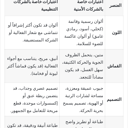
اعتبارات خاصة
اعتبارات خاصة بالشركات
العنصر
بالشركات الأمنية
التنظيمية
ألوان رسمية وقاتمة
ألوان قد تكون أكثر إشراقاً أو
(كحلي، أسود، رمادي
اللون
تتماشى مع شعار الفعالية أو
غامق) أو ألوان عاكسة
الشركة المستضيفة.
للضوء للسلامة.
متين، يتحمل الظروف
أنيق، مريح، يتناسب مع أجواء
الجوية والحركة الكثيفة،
القماش
الفعالية (قد يكون قماشاً أكثر
سهل الغسل، قد يكون
ليونة أو فخامة).
مضاداً للتجعد.
جيوب عميقة ومعززة،
تصميم عصري وجذاب، قد
مساحة لشارات الرتبة
يتضمن ربطة عنق أو
التصميم
أو الهوية، تصميم يسمح
إكسسوارات موحدة، قطع
بحرية الحركة.
مريحة للتعامل مع الجمهور.
طباعة أو تطريز واضح
طباعة أنيقة ودقيقة، قد تكون