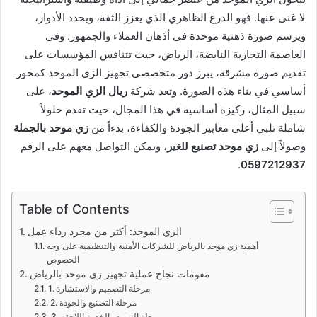
لا غنى عنها. فهو الدرع الظاهري الذي يعزز الثقة، ويحدد الأدوار،
ويرسم صورة ذهنية موحدة في أذهان العملاء والجمهور. وفي
العاصمة التجارية النابضة، الرياض، حيث تتنافس المؤسسات على
تقديم صورة مشرقة، يبرز دور متخصصي تجهيز الزي الموحد كمحور
أساسي في بناء هذه الصورة. وتعد شركة
ريال الزي الموحد
، على
سبيل المثال، ركيزة أساسية في هذا المجال، حيث تقدم حلولاً
شاملة تلبي أعلى معايير الجودة والكفاءة، بدءاً من
زي موحد بالجملة
وصولاً إلى
زي موحد تصنيع للغير
، ويمكن التواصل معهم على الرقم
.
0597212937
Table of Contents
الزي الموحد: أكثر من مجرد رداء عمل
أهمية زي موحد بالرياض للشركات الأمنية والتنظيمية على وجه
الخصوص
مقومات نجاح عملية تجهيز زي موحد بالرياض
1. مرحلة التصميم والاستشارة
2. مرحلة التصنيع والجودة
3. مرحلة التوزيع والخدمة اللاحقة