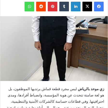
فيسبوك
X
لينكدإن
بينتيريست
واتساب
زي موحد بالرياض
ليس مجرد قطعة قماش يرتديها الموظفون، بل
هو لغة صامتة تتحدث عن هوية المؤسسة، وانضباط أفرادها، ومدى
احترافيتها. وفي قطاعات حساسة كالشركات الأمنية والتنظيمية،
يتحول الزي الموحد من عنصر جمالي إلى أداة وظيفية واستراتيجية