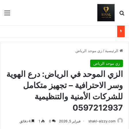
بحث عن
الق
الرئيسية
/
زي موحد الرياض
زي موحد الرياض
الزي الموحد في الرياض: درع الهوية
وسر الاحترافية – تجهيز متكامل
للشركات الأمنية والتنظيمية
0597212937
shakl-alzzy.com
فبراير 5, 2026
0
1
4 دقائق