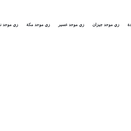
ة
زي موحد جيزان
زي موحد عسير
زي موحد مكة
زي موحد ن