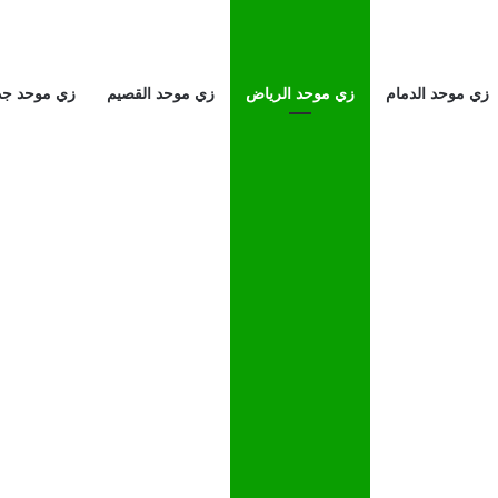
زي موحد الدمام
زي موحد الرياض
زي موحد القصيم
زي موحد جد