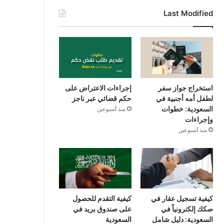
Last Modified
استخراج جواز سفر
إجراءات الاعتراض على
لطفل أمه أجنبية في
حكم قضائي عبر ناجز
السعودية: خطوات
منذ أسبوعين
وإجراءات
منذ أسبوعين
كيفية تسجيل عقار في
كيفية التقدم للحصول
صكك إلكترونياً في
على صندوق بريد في
السعودية: دليل شامل
السعودية