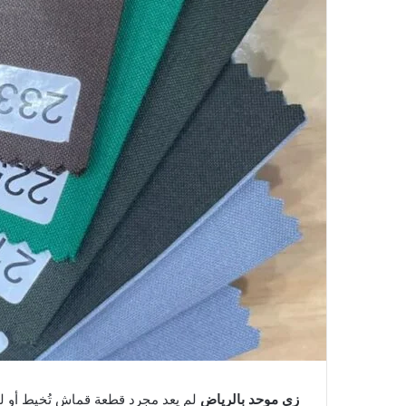
زي موحد بالرياض
لم يعد مجرد قطعة قماش تُخيط أو لون