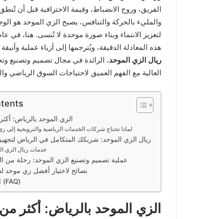
الفريق، وروح الانضباط، وقيمة الاحترافية قبل أن تُنط
والمليء بالحركة والتنافس، يصبح الزي الموحد هو الوجه ا
لتعزيز الانتماء وبناء صورة موحدة لا تُنسى. هنا، في 
هذه المعادلة الدقيقة، ويُترجمها إلى أزياء عملية وأنيق
ريال الزي الموحد
، الرائدة في مجال تصميم وتصنيع وتج
العالية مع الفهم العميق لاحتياجات السوق الرياضي وال
ntents
الزي الموحد بالرياض: أكث
لماذا تحتاج شركات الخدمات الرياضية والترويحية إلى ز
ريال الزي الموحد: شريكك المتكامل في الرياض لتجهيز 
خدمات ريال الزي ال
عملية تصميم وتصنيع الزي الموحد: رحلة من الف
نصائح لاختيار أفضل زي موحد ل
الأسئلة المتكررة (FAQ)
الزي الموحد بالرياض: أكثر م