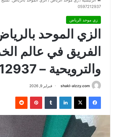
الرئيسية
/
زي موحد الرياض
/
الزي الموحد بالرياض: نسيج ا
0597212937
زي موحد الرياض
الزي الموحد بالرياض
الفريق في عالم الخ
والترويحية – 0597212937
shakl-alzzy.com
فبراير 9, 2026
فيسبوك
X
لينكدإن
بينتيريست