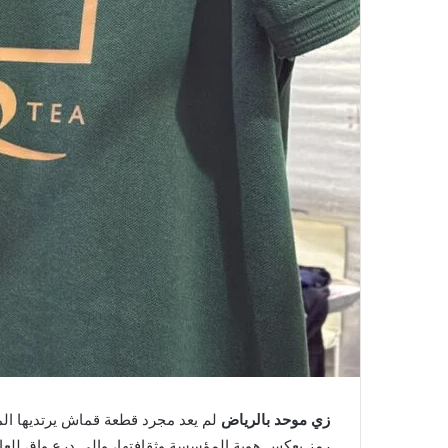
زي موحد بالرياض
لم يعد مجرد قطعة قماش يرتديها الم
رمز يعكس هوية المؤسسة وثقافتها، وإلى درع واقٍ للعا