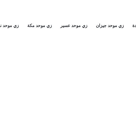
ة
زي موحد جيزان
زي موحد عسير
زي موحد مكة
زي موحد ن