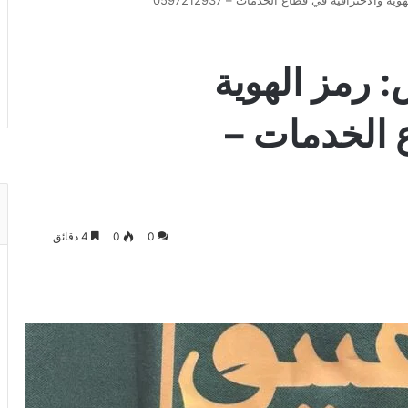
 والاحترافية في قطاع الخدمات – 0597212937
: رمز الهوية
 الخدمات –
0
0
4 دقائق