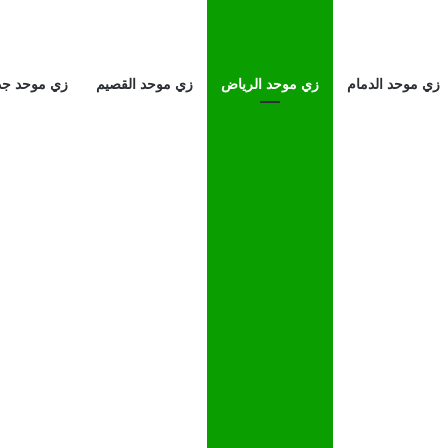
زي موحد الدمام
زي موحد الرياض
زي موحد القصيم
زي موحد جد