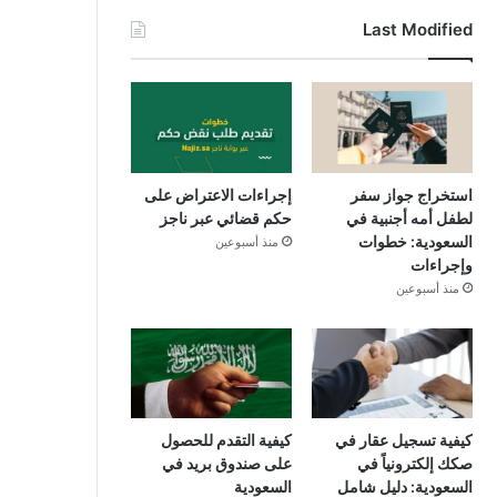
Last Modified
استخراج جواز سفر
إجراءات الاعتراض على
لطفل أمه أجنبية في
حكم قضائي عبر ناجز
السعودية: خطوات
منذ أسبوعين
وإجراءات
منذ أسبوعين
كيفية تسجيل عقار في
كيفية التقدم للحصول
صكك إلكترونياً في
على صندوق بريد في
السعودية: دليل شامل
السعودية