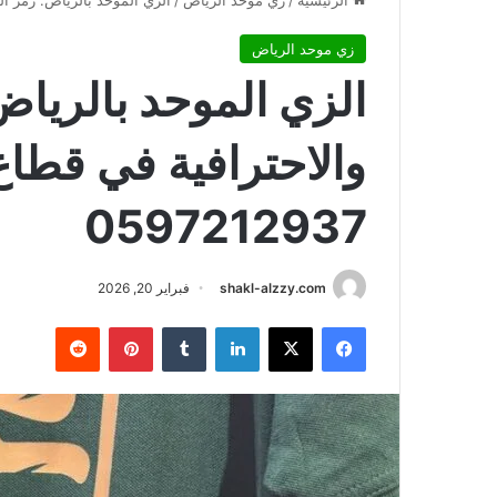
الرئيسية
/
زي موحد الرياض
/
الزي الموحد بالرياض: رمز الهوية
زي موحد الرياض
الزي الموحد بالرياض
والاحترافية في قطاع
0597212937
shakl-alzzy.com
فبراير 20, 2026
فيسبوك
X
لينكدإن
بينتيريست